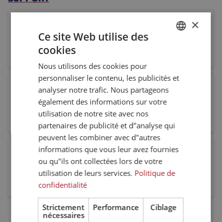
×
Joyce Brenters
Customer Service NL
Ce site Web utilise des
cookies
DUTCH
customerservice-nl@eltrex-motion.com
+31 76 789 00 33
LinkedIn JoyceBrenters
Nous utilisons des cookies pour
ENGLISH
personnaliser le contenu, les publicités et
FRENCH
Laura Wienen
analyser notre trafic. Nous partageons
Customer Service NL
également des informations sur votre
utilisation de notre site avec nos
customerservice-nl@eltrex-motion.com
+31 76 799 80 86
LinkedIn LauraWienen
partenaires de publicité et d"analyse qui
peuvent les combiner avec d"autres
informations que vous leur avez fournies
Miranda Marien
ou qu"ils ont collectées lors de votre
Customer Service BE/LUX
utilisation de leurs services.
Politique de
customerservice-be@eltrex-motion.com
+32 3 328 07 64
LinkedIn MirandaMarien
confidentialité
Strictement
Performance
Ciblage
nécessaires