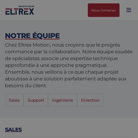
Nous Contacter
NOTRE ÉQUIPE
Chez Eltrex Motion, nous croyons que le progrès
commence par la collaboration. Notre équipe soudée
de spécialistes associe une expertise technique
Nos solutions
approfondie à une approche pragmatique.
Ensemble, nous veillons à ce que chaque projet
Marchés
Moteurs
aboutisse à une solution parfaitement adaptée aux
besoins du client.
Entraînements et contrôleurs
Agroalimentaire
Projects
Sales
Support
Ingénierie
Direction
Intralogistique
Mécanique
Marques
Solutions de contrôle de mouvement
Sciences de la vie
Actualités
SALES
Conception et prototypage
Environnements difficiles
Nous Contacter