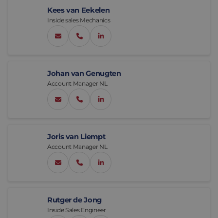
Kees van Eekelen
Assemblage et personnalisation
Fabrication
Inside sales Mechanics
Défence
À propos de nous
sales@eltrex-motion.com
+31 76 789 00 36
LinkedIn Keesvan Eekelen
Travailler chez Eltrex
Johan van Genugten
Account Manager NL
jvgenugten@eltrex-motion.com
+31 6 151 185 62
LinkedIn Johanvan Genugten
Joris van Liempt
Account Manager NL
jvliempt@eltrex-motion.com
+31 6 363 024 20
LinkedIn Jorisvan Liempt
Rutger de Jong
Inside Sales Engineer