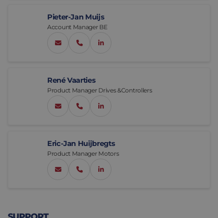
Pieter-Jan Muijs
Account Manager BE
pjmuijs@eltrex-motion.com
+32 3 328 07 62
LinkedIn Pieter-JanMuijs
René Vaarties
Product Manager Drives &Controllers
rvaarties@eltrex-motion.com
+31 6 227 977 38
LinkedIn RenéVaarties
Eric-Jan Huijbregts
Product Manager Motors
ehuijbregts@eltrex-motion.com
0031 6 155 500 75
LinkedIn Eric-JanHuijbregts
SUPPORT