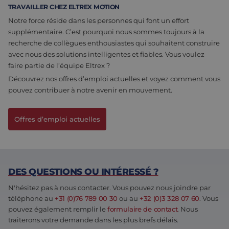
site, mais un
TRAVAILLER CHEZ ELTREX MOTION
bon exemple
est le
Notre force réside dans les personnes qui font un effort
maintien d'u
supplémentaire. C’est pourquoi nous sommes toujours à la
statut de
connexion
recherche de collègues enthousiastes qui souhaitent construire
pour un
avec nous des solutions intelligentes et fiables. Vous voulez
utilisateur
entre les
faire partie de l’équipe Eltrex ?
pages.
Découvrez nos offres d’emploi actuelles et voyez comment vous
CookieScriptConsent
4
Ce cookie est
CookieScript
pouvez contribuer à notre avenir en mouvement.
semaines
utilisé par le
www.eltrex-
2 jours
service
motion.com
Cookie-
Script.com
Offres d’emploi actuelles
pour
mémoriser le
préférences
de
consentemen
des visiteurs
en matière d
DES QUESTIONS OU INTÉRESSÉ ?
cookies. Il est
nécessaire
que la
N'hésitez pas à nous contacter. Vous pouvez nous joindre par
bannière de
téléphone au
+31 (0)76 789 00 30
ou au
+32 (0)3 328 07 60
. Vous
cookies
Cookie-
pouvez également remplir le
formulaire de contact
. Nous
Script.com
traiterons votre demande dans les plus brefs délais.
fonctionne
correctement