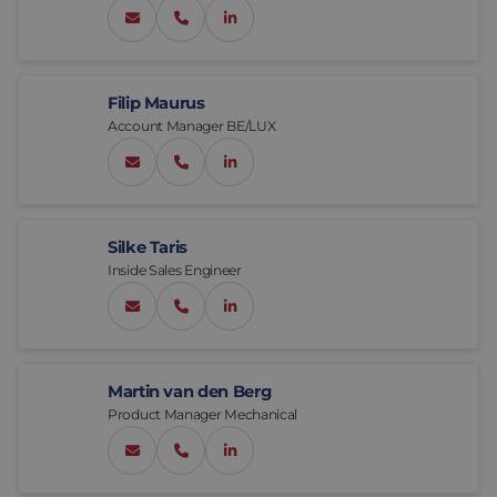
sales@eltrex-motion.com
+31 76 789 00 37
LinkedIn Rutgerde Jong
Filip Maurus
Account Manager BE/LUX
fmaurus@eltrex-motion.com
+32 492 254 534
LinkedIn FilipMaurus
Silke Taris
Inside Sales Engineer
sales@eltrex-motion.com
+32 3 648 06 34
LinkedIn SilkeTaris
Martin van den Berg
Product Manager Mechanical
mvdberg@eltrex-motion.com
+31 6 276 189 61
LinkedIn Martinvan den Berg