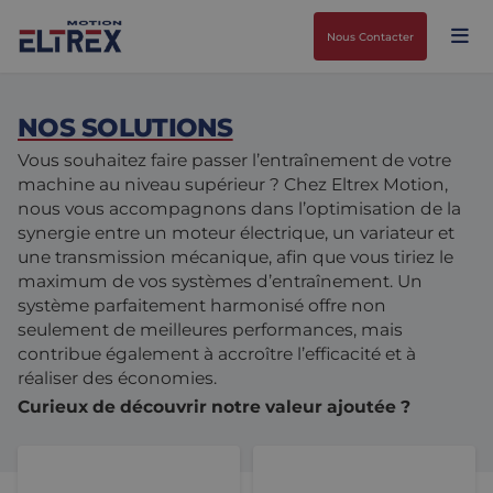
Nous Contacter
NOS SOLUTIONS
Vous souhaitez faire passer l’entraînement de votre
machine au niveau supérieur ? Chez Eltrex Motion,
nous vous accompagnons dans l’optimisation de la
Nos solutions
synergie entre un moteur électrique, un variateur et
une transmission mécanique, afin que vous tiriez le
Marchés
Moteurs
maximum de vos systèmes d’entraînement. Un
système parfaitement harmonisé offre non
Entraînements et contrôleurs
Agroalimentaire
Projects
seulement de meilleures performances, mais
contribue également à accroître l’efficacité et à
Intralogistique
Mécanique
Marques
réaliser des économies.
Curieux de découvrir notre valeur ajoutée ?
Solutions de contrôle de mouvement
Sciences de la vie
Actualités
Moteurs
Entraînements et contrôle
Conception et prototypage
Environnements difficiles
Nous Contacter