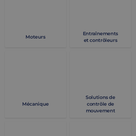
Assemblage et personnalisation
Fabrication
Défence
À propos de nous
Entraînements
Travailler chez Eltrex
Moteurs
et contrôleurs
Mécanique
Solutions de contrôle de
Solutions de
Mécanique
contrôle de
mouvement
Conception et prototypage
Assemblage et personnalis