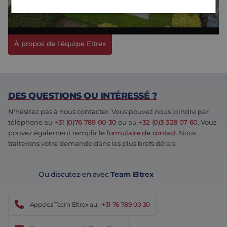
de haute qualité qui nous permettent de sortir des sentiers
battus.
Strictement nécessaires
Performance
À propos de l'équipe Eltrex
Ciblage
Fonctionnalité
Non classifiés
Les cookies strictement nécessaires habilitent des
fonctionnalités de base du site Web telles que la
connexion des utilisateurs et la gestion des
comptes. Le site Web ne peut pas être utilisé
DES QUESTIONS OU INTÉRESSÉ ?
correctement sans les cookies strictement
nécessaires.
N'hésitez pas à nous contacter. Vous pouvez nous joindre par
téléphone au
+31 (0)76 789 00 30
ou au
+32 (0)3 328 07 60
. Vous
Fournisseur /
Nom
Expiration
Description
Domaine
pouvez également remplir le
formulaire de contact
. Nous
traiterons votre demande dans les plus brefs délais.
PHPSESSID
Session
Cookie génér
PHP.net
par des
www.eltrex-
applications
motion.com
basées sur le
langage PHP.
Ou discutez-en avec
Team Eltrex
Il s'agit d'un
identifiant à
usage généra
utilisé pour
Appelez Team Eltrex au :
+31 76 789 00 30
gérer les
variables de
session