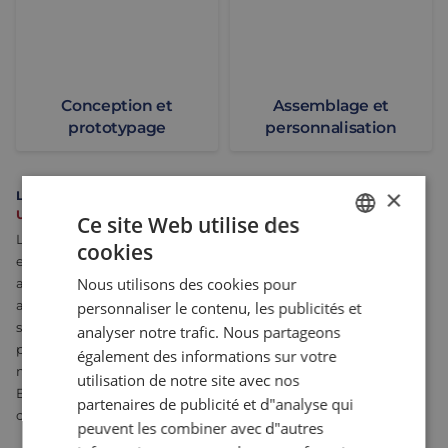
Conception et
Assemblage et
prototypage
personnalisation
×
LA FORCE D'ELTREX MOTION
UN SUCCÈS CIBLÉ
Ce site Web utilise des
Les clients d'Eltrex Motion apprécient notre approche motivée
cookies
DUTCH
et axée sur les solutions. Le client fixe l'objectif à atteindre et,
Nous utilisons des cookies pour
avec nos partenaires, nous nous engageons à dépasser ses
ENGLISH
attentes. Cela signifie que nous choisissons la meilleure
personnaliser le contenu, les publicités et
FRENCH
solution. Il peut s'agir de la technologie la plus avancée, mais
analyser notre trafic. Nous partageons
parfois, la solution la plus efficace ou la plus intelligente est la
également des informations sur votre
meilleure.
utilisation de notre site avec nos
Eltrex Motion conçoit et crée des solutions innovantes en
partenaires de publicité et d"analyse qui
combinant l'électronique, la mécanique et les logiciels.
peuvent les combiner avec d"autres