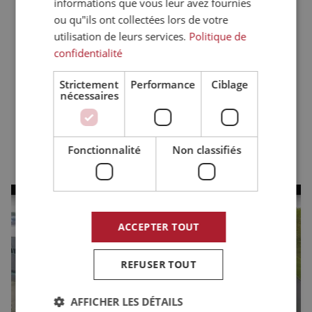
informations que vous leur avez fournies
ou qu"ils ont collectées lors de votre
utilisation de leurs services.
Politique de
confidentialité
Strictement
Performance
Ciblage
nécessaires
Fonctionnalité
Non classifiés
LE PROGRÈS PAR LA CONNEXION
Notre expertise est la base de notre succès. Grâce aux
ACCEPTER TOUT
connaissances et aux compétences approfondies de nos
ingénieurs, nous aidons nos clients à progresser en leur
REFUSER TOUT
proposant des mouvements de plus en plus spécifiques et
spécialisés. Nous ne nous contentons pas de fournir de la
AFFICHER LES DÉTAILS
technologie. Eltrex Motion fournit des solutions complètes et