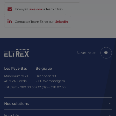
Envoyez
un e-mail
à Team Eltrex
Contactez Team Eltrex sur
LinkedIn
Suivez-nous :
Les Pays-Bas
Belgique
Minervum 7139
Uilenbaan 90
4817 ZN Breda
2160 Wommelgem
+31 (0)76 - 789 00 30
+32 (0)3 - 328 07 60
Nos solutions
Moteurs
Marchés