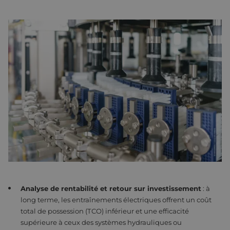
ÉLECTRIFICATION DES SYSTÈMES HYDRAULIQUES OU
PNEUMATIQUES
Êtes-vous prêt à passer d'un système hydraulique
ou pneumatique à un entraînement électrique ?
L'électrification offre non seulement des avantages
en termes de durabilité, mais aussi des économies
de coûts et des performances améliorées. Chez
Eltrex Motion, nous vous accompagnons à chaque
étape de ce processus, des avantages techniques
et économiques aux composants spécifiques dont
vous avez besoin pour faire les bons choix.
Analyse de rentabilité et retour sur investissement
: à
long terme, les entraînements électriques offrent un coût
total de possession (TCO) inférieur et une efficacité
supérieure à ceux des systèmes hydrauliques ou