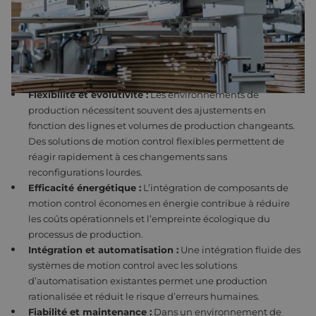
contrôlés dans les machines et systèmes, ce qui se traduit par
une meilleure qualité des produits et des vitesses de
production plus élevées.
POINTS CLÉS DANS L’INDUSTRIE MANUFACTURIÈRE :
Flexibilité et évolutivité :
Les environnements de
production nécessitent souvent des ajustements en
fonction des lignes et volumes de production changeants.
Des solutions de motion control flexibles permettent de
réagir rapidement à ces changements sans
reconfigurations lourdes.
Efficacité énergétique :
L’intégration de composants de
motion control économes en énergie contribue à réduire
les coûts opérationnels et l’empreinte écologique du
processus de production.
Intégration et automatisation :
Une intégration fluide des
systèmes de motion control avec les solutions
d’automatisation existantes permet une production
rationalisée et réduit le risque d’erreurs humaines.
Fiabilité et maintenance :
Dans un environnement de