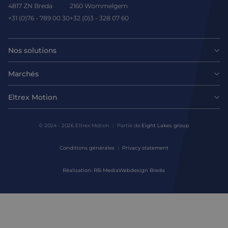
4817 ZN Breda
2160 Wommelgem
+31 (0)76 - 789 00 30
+32 (0)3 - 328 07 60
Nos solutions
Moteurs
Marchés
Agroalimentaire
Entraînements et contrôleurs
Eltrex Motion
Dernières nouvelles
Intralogistique
Mécanique
© 2024 - 2026 Eltrex Motion
Partie de
Eight Lakes group
Demander un conseil technique
Sciences de la vie
Conditions générales
Privacy statement
Solutions de contrôle de mouvement
Nous contacter
Réalisation: RB-Media
Webdesign Breda
Environnements difficiles
Conception et prototypage
À propos de nous
Fabrication
Assemblage et personnalisation
D&eacute;fence