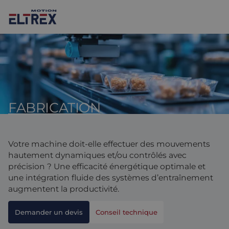
FABRICATION
Nos solutions
Marchés
Moteurs
Votre machine doit-elle effectuer des mouvements
Entraînements et contrôleurs
Agroalimentaire
Projects
hautement dynamiques et/ou contrôlés avec
précision ? Une efficacité énergétique optimale et
Intralogistique
Mécanique
Marques
une intégration fluide des systèmes d’entraînement
augmentent la productivité.
Solutions de contrôle de mouvement
Sciences de la vie
Actualités
Demander un devis
Conseil technique
Conception et prototypage
Environnements difficiles
Nous Contacter