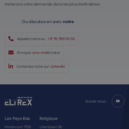
traiterons votre demande dans les plus brefs délais.
Ou discutez-en avec
notre
Appelez notre au :
+31 76 789 00 30
Envoyez
un e-mail
à notre
Contactez notre sur
LinkedIn
Suivez-nous :
Les Pays-Bas
Belgique
Minervum 7139
Uilenbaan 90