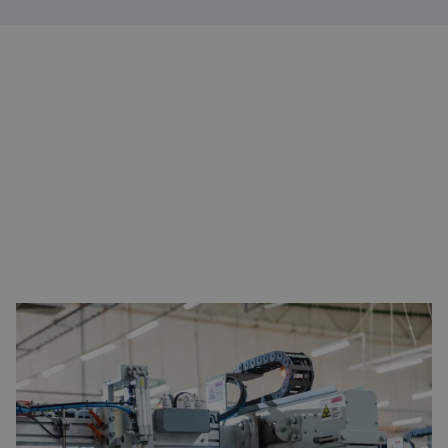
Assemblage et personnalisation
Fabrication
Défence
À propos de nous
Travailler chez Eltrex
OPTIMISATION DANS LA CONSTRUCTION DE MACHINES
Dans l’industrie manufacturière, les applications de motion
control sont indispensables pour optimiser les processus de
production et accroître l’efficacité. Ces technologies permettent
des mouvements hautement dynamiques ou précis et