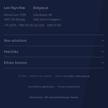
Les Pays-Bas
Belgique
Minervum 7139
Uilenbaan 90
4817 ZN Breda
2160 Wommelgem
+31 (0)76 - 789 00 30
+32 (0)3 - 328 07 60
Nos solutions
Moteurs
Marchés
Agroalimentaire
Entraînements et contrôleurs
Eltrex Motion
Dernières nouvelles
Intralogistique
Mécanique
© 2024 - 2026 Eltrex Motion
Partie de
Eight Lakes group
Demander un conseil technique
Sciences de la vie
Conditions générales
Privacy statement
Solutions de contrôle de mouvement
Nous contacter
Réalisation: RB-Media
Webdesign Breda
Environnements difficiles
Conception et prototypage