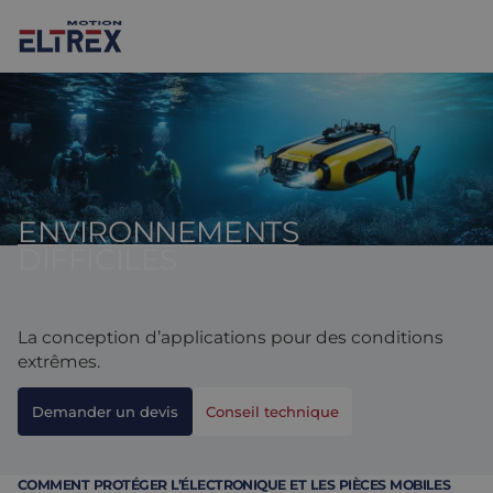
ENVIRONNEMENTS
Nos solutions
DIFFICILES
Marchés
Moteurs
Entraînements et contrôleurs
Agroalimentaire
Projects
La conception d’applications pour des conditions
extrêmes.
Intralogistique
Mécanique
Marques
Demander un devis
Conseil technique
Solutions de contrôle de mouvement
Sciences de la vie
Actualités
Conception et prototypage
Environnements difficiles
Nous Contacter
COMMENT PROTÉGER L’ÉLECTRONIQUE ET LES PIÈCES MOBILES