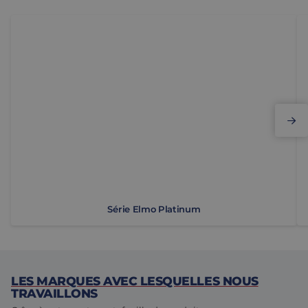
S&eacute;rie Elmo Platinum
M
Série Elmo Platinum
LES MARQUES AVEC LESQUELLES NOUS
TRAVAILLONS