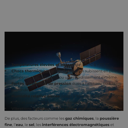
QUE SIGNIFIE "CONDITIONS EXTRÊMES" ?
Dans un
environnement difficile
, vous pouvez être confronté à
des facteurs tels que :
Températures élevées et basses
, de -40 °C à +70 °C.
Chocs thermiques
, où les composants subissent en peu de
temps un réchauffement ou un refroidissement extrême.
Fortes différences de pression
dues à l’altitude ou à la
profondeur.
Humidité relative élevée
, jusqu’à 95 % sans condensation à
25 °C et jusqu’à 90 % sans condensation à 42 °C.
Vibrations intenses
et
forts chocs mécaniques
.
De plus, des facteurs comme les
gaz chimiques
, la
poussière
fine
, l’
eau
, le
sel
, les
interférences électromagnétiques
et