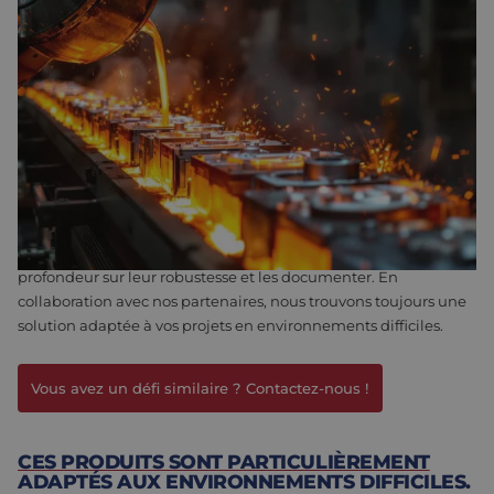
ELTREX MOTION : VOTRE PARTENAIRE ROBUSTE.
Les bons choix en matière de matériaux, de revêtements,
d’étanchéité, de résistance aux chocs et de maintenance
maximisent la durée de vie des composants et les
performances des machines. Eltrex Motion vous accompagne
mieux que quiconque dans ce domaine. Forts de notre longue
expérience, nous savons qu’il ne faut pas seulement considérer
les composants individuellement, mais bien la robustesse de la
machine dans son ensemble.
Dans notre Competence Center, nous pouvons assembler et
monter différents composants, mais aussi les tester en
profondeur sur leur robustesse et les documenter. En
collaboration avec nos partenaires, nous trouvons toujours une
solution adaptée à vos projets en environnements difficiles.
Vous avez un défi similaire ? Contactez-nous !
CES PRODUITS SONT PARTICULIÈREMENT
ADAPTÉS AUX ENVIRONNEMENTS DIFFICILES.