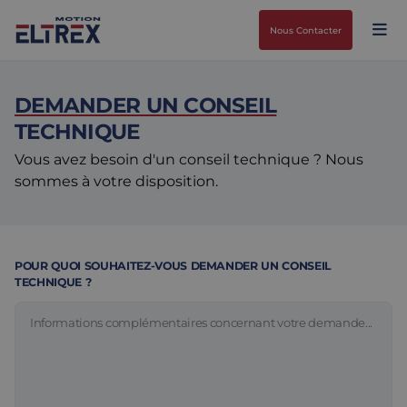
Nous Contacter
DEMANDER UN CONSEIL
TECHNIQUE
Vous avez besoin d'un conseil technique ? Nous
sommes à votre disposition.
Nos solutions
Marchés
Moteurs
POUR QUOI SOUHAITEZ-VOUS DEMANDER UN CONSEIL
Entraînements et contrôleurs
Agroalimentaire
Projects
TECHNIQUE ?
Intralogistique
Mécanique
Marques
Solutions de contrôle de mouvement
Sciences de la vie
Actualités
Conception et prototypage
Environnements difficiles
Nous Contacter