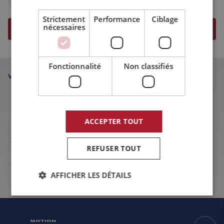
Strictement
Performance
Ciblage
nécessaires
Fonctionnalité
Non classifiés
VOUS SOUHAITEZ EN DISCUTER PERSONNELLEMENT ?
Team Eltrex équipe
ACCEPTER TOUT
Appelez Team Eltrex au :
+31 76 789 00 30
REFUSER TOUT
Envoyez
un e-mail
à Team Eltrex
AFFICHER LES DÉTAILS
Contactez Team Eltrex sur
LinkedIn
Strictement nécessaires
Performance