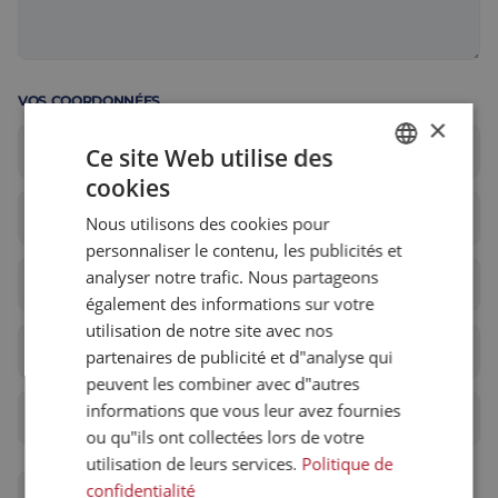
Assemblage et personnalisation
Fabrication
Défence
À propos de nous
VOS COORDONNÉES
×
Travailler chez Eltrex
Ce site Web utilise des
cookies
DUTCH
Nous utilisons des cookies pour
ENGLISH
personnaliser le contenu, les publicités et
FRENCH
analyser notre trafic. Nous partageons
également des informations sur votre
utilisation de notre site avec nos
partenaires de publicité et d"analyse qui
peuvent les combiner avec d"autres
informations que vous leur avez fournies
ou qu"ils ont collectées lors de votre
utilisation de leurs services.
Politique de
confidentialité
J'accepte la
déclaration de confidentialité
d'Eltrex Motion.