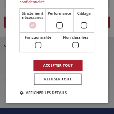
confidentialité
Strictement
Performance
Ciblage
nécessaires
Fonctionnalité
Non classifiés
VOUS SOUHAITEZ EN DISCUTER PERSONNELLEMENT ?
Team Eltrex équipe
ACCEPTER TOUT
Appelez Team Eltrex au :
+31 76 789 00 30
REFUSER TOUT
Envoyez
un e-mail
à Team Eltrex
AFFICHER LES DÉTAILS
Contactez Team Eltrex sur
LinkedIn
Strictement nécessaires
Performance