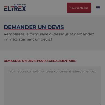
Nous Contacter
DEMANDER UN DEVIS
Remplissez le formulaire ci-dessous et demandez
immédiatement un devis !
Nos solutions
Marchés
Moteurs
DEMANDER UN DEVIS POUR AGROALIMENTAIRE
Entraînements et contrôleurs
Agroalimentaire
Projects
Intralogistique
Mécanique
Marques
Solutions de contrôle de mouvement
Sciences de la vie
Actualités
Conception et prototypage
Environnements difficiles
Nous Contacter