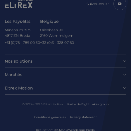
Suivez-nous :
Les Pays-Bas
Belgique
Minervum 7139
Uilenbaan 90
4817 ZN Breda
2160 Wommelgem
+31 (0)76 - 789 00 30
+32 (0)3 - 328 07 60
Nos solutions
Moteurs
Marchés
Agroalimentaire
Entraînements et contrôleurs
Eltrex Motion
Dernières nouvelles
Intralogistique
Mécanique
© 2024 - 2026 Eltrex Motion
Partie de
Eight Lakes group
Demander un conseil technique
Sciences de la vie
Conditions générales
Privacy statement
Solutions de contrôle de mouvement
Nous contacter
Réalisation: RB-Media
Webdesign Breda