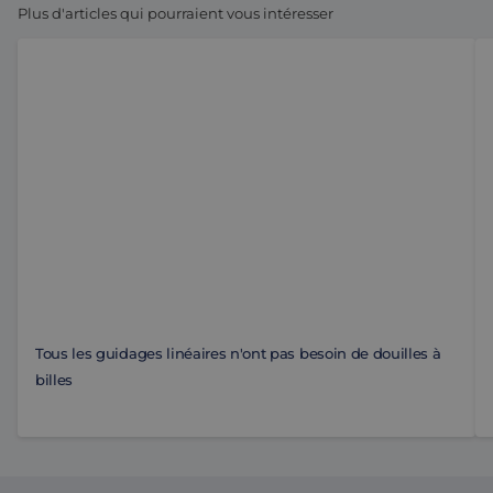
Plus d'articles qui pourraient vous intéresser
Tous les guidages linéaires n'ont pas besoin de douilles
Le
Tous les guidages linéaires n'ont pas besoin de douilles à
billes