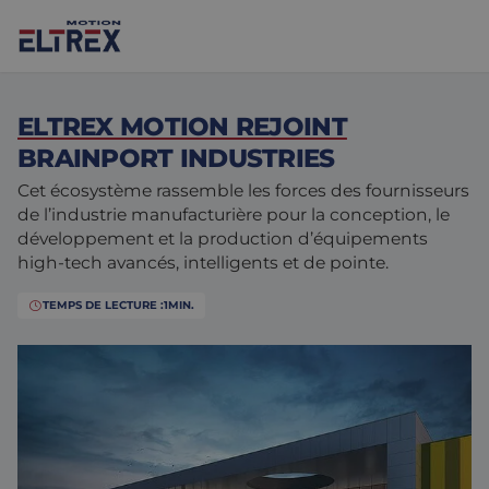
ELTREX MOTION REJOINT
BRAINPORT INDUSTRIES
Cet écosystème rassemble les forces des fournisseurs
de l’industrie manufacturière pour la conception, le
Nos solutions
développement et la production d’équipements
high-tech avancés, intelligents et de pointe.
Marchés
Moteurs
TEMPS DE LECTURE :
1
MIN.
Entraînements et contrôleurs
Agroalimentaire
Projects
Intralogistique
Mécanique
Marques
Solutions de contrôle de mouvement
Sciences de la vie
Actualités
Conception et prototypage
Environnements difficiles
Nous Contacter