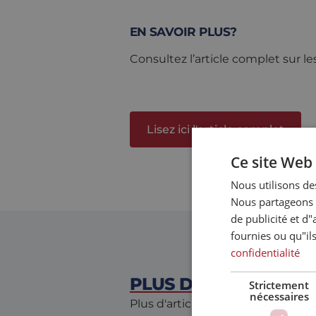
EN SAVOIR PLUS?
Consultez l’article complet sur le
Lisez ici l'article complet
Ce site Web 
Nous utilisons des
Nous partageons é
de publicité et d
fournies ou qu"ils
confidentialité
PLUS D'ACTUALITÉS
Strictement
nécessaires
Plus d'articles qui pourraient vou