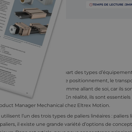
TEMPS DE LECTURE :
3
MI
X
s fondamentaux dans la plupart des types d’équipement
 des opérations telles que le positionnement, le transpo
ent les guidages linéaires comme allant de soi, car ils s
nous oublions leur valeur. En réalité, ils sont essentie
roduct Manager Mechanical chez Eltrex Motion.
tilisent l’un des trois types de paliers linéaires : paliers 
aliers, il existe une grande variété d’options de concepti