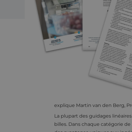
COMPOSANTS FONDAMENTAU
"Les paliers sont des composant
mouvements à faible friction pour
Souvent, les utilisateurs considèr
soit devenus si omniprésents que 
explique Martin van den Berg, P
La plupart des guidages linéaires u
billes. Dans chaque catégorie de p