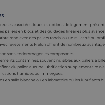
ES
breuses caractéristiques et options de logement présentes
les paliers en blocs et des guidages linéaires plus avancé
arbre rond avec des paliers ronds, ou un rail carré ou profi
s avec revêtements Frelon offrent de nombreux avantages
 choc sans endommager les composants.
nements contaminés, souvent nuisibles aux paliers à billes
iant du palier, aucune lubrification supplémentaire n’e
pplications humides ou immergées.
ns en salle blanche ou en laboratoire où les lubrifiants