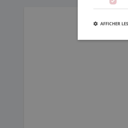
Tous les guidages linéaires n'ont pas besoin de
AFFICHER LES
Str
Les cookies stricteme
la gestion des compte
Nom
PHPSESSID
CookieScriptConse