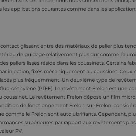
eurs. Dans cet article, nous nous concentrons principa
dans les applications courantes comme dans les applicatio
 contact glissant entre des matériaux de palier plus tendr
tériau de guidage relativement plus dur comme l’alumin
es paliers lisses réside dans les coussinets. Certains fa
ar injection, fixés mécaniquement au coussinet. Ceux-
lacés plus fréquemment. Un deuxième type de revêteme
fluoroéthylène (PTFE). Le revêtement Frelon est une c
du coussinet. Le revêtement Frelon dépose un film micros
 condition de fonctionnement Frelon-sur-Frelon, consid
tique comme le Frelon sont autolubrifiants. Cependant, p
ormances supérieures par rapport aux revêtements plast
 valeur PV.