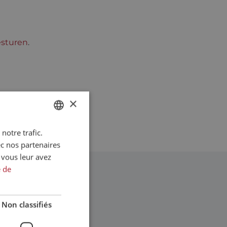
esturen
.
×
notre trafic.
DUTCH
ec nos partenaires
ENGLISH
 vous leur avez
FRENCH
e de
Non classifiés