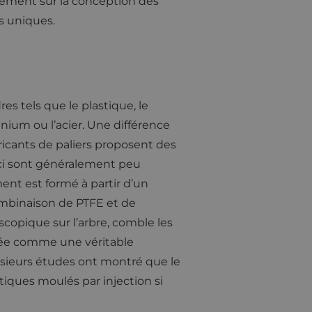
lement sur la conception des
ns uniques.
es tels que le plastique, le
ium ou l’acier. Une différence
bricants de paliers proposent des
ci sont généralement peu
nt est formé à partir d’un
ombinaison de PTFE et de
copique sur l’arbre, comble les
érée comme une véritable
lusieurs études ont montré que le
iques moulés par injection si