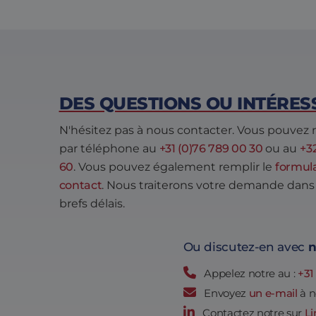
_clck
.eltre
moti
SM
.c.cla
ANONCHK
Micro
Corp
.c.cla
DES QUESTIONS OU INTÉRES
_clsk
Micro
.eltre
moti
N'hésitez pas à nous contacter. Vous pouvez 
par téléphone au
+31 (0)76 789 00 30
ou au
+3
60
. Vous pouvez également remplir le
formula
contact
. Nous traiterons votre demande dans 
brefs délais.
Ou discutez-en avec
n
Appelez notre au :
+31
Envoyez
un e-mail
à n
Contactez notre sur
Li