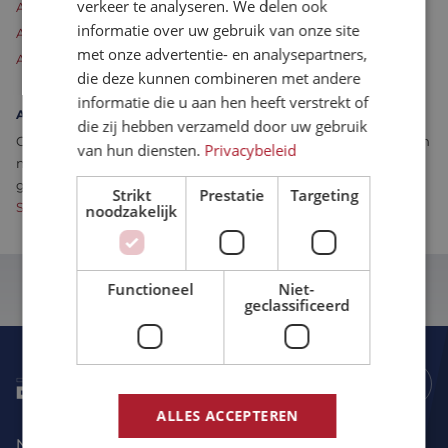
verkeer te analyseren. We delen ook
Algemene Voorwaarden Eltrex Motion België Nederlands
Assemblage & Customizing
Manufacturing
informatie over uw gebruik van onze site
Algemene Voorwaarden Eltrex Motion België Engels
met onze advertentie- en analysepartners,
Algemene Voorwaarden Eltrex Motion België Frans
Defensie
Over ons
die deze kunnen combineren met andere
informatie die u aan hen heeft verstrekt of
ADDITIONELE VOORWAARDEN ELTREX MOTION
Werken bij
die zij hebben verzameld door uw gebruik
Onze klanten verklaren dat goederen gekocht bij Eltrex Motion
van hun diensten.
Privacybeleid
niet direct of indirect naar personen of entiteiten worden
geleverd welke op de meest actuele
EU
Strikt
Prestatie
Targeting
Sanctielijst
,
UNSC
en
OFAC
voorkomen.
noodzakelijk
Functioneel
Niet-
geclassificeerd
Volg ons:
ALLES ACCEPTEREN
Nederland
Belgie