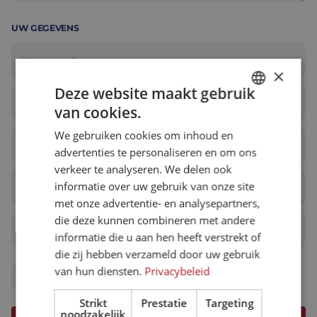
Assemblage & Customizing
Manufacturing
UW GEGEVENS
Defensie
Over ons
×
Werken bij
Deze website maakt gebruik
van cookies.
DUTCH
We gebruiken cookies om inhoud en
ENGLISH
advertenties te personaliseren en om ons
FRENCH
verkeer te analyseren. We delen ook
informatie over uw gebruik van onze site
met onze advertentie- en analysepartners,
die deze kunnen combineren met andere
informatie die u aan hen heeft verstrekt of
die zij hebben verzameld door uw gebruik
van hun diensten.
Privacybeleid
Ik ga akkoord met de
privacy verklaring
van Eltrex Motion.
Strikt
Prestatie
Targeting
noodzakelijk