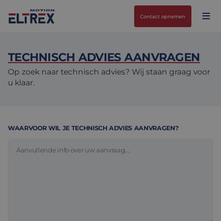
Contact opnemen
TECHNISCH ADVIES AANVRAGEN
Op zoek naar technisch advies? Wij staan graag voor
u klaar.
Onze oplossingen
Motoren
Markten
WAARVOOR WIL JE TECHNISCH ADVIES AANVRAGEN?
Drives & controllers
Projecten
Agri-food
Intralogistics
Mechanicals
Merken
Motion Control Solutions
Life sciences
Nieuws
Design & prototyping
Harsh environments
Contact opnemen