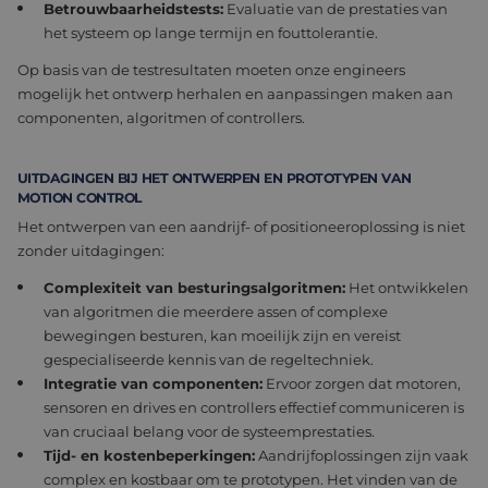
Betrouwbaarheidstests:
Evaluatie van de prestaties van
correct te 
het systeem op lange termijn en fouttolerantie.
Op basis van de testresultaten moeten onze engineers
mogelijk het ontwerp herhalen en aanpassingen maken aan
Aanbieder /
componenten, algoritmen of controllers.
Naam
Vervaldatum
Omschrijving
Domein
Aanbieder /
Naam
Vervaldatum
Omschrijving
Domein
fp_user_id
.eltrex-
1 jaar 1
motion.com
maand
_ga
1 jaar 1
Deze cookiena
Google LLC
UITDAGINGEN BIJ HET ONTWERPEN EN PROTOTYPEN VAN
Aanbieder /
Naam
Vervaldatum
Omschrijving
maand
is gekoppeld a
.eltrex-
Domein
MOTION CONTROL
Google Univers
motion.com
Analytics - wat
Het ontwerpen van een aandrijf- of positioneeroplossing is niet
MR
1 week
Dit is een Microsoft
Microsoft
belangrijke up
MSN 1st party cookie
Corporation
zonder uitdagingen:
is van de meer
die we gebruiken om
.c.bing.com
algemeen
het gebruik van de
gebruikte
Complexiteit van besturingsalgoritmen:
Het ontwikkelen
website voor interne
analyseservice 
analyses te meten.
van algoritmen die meerdere assen of complexe
Google. Deze
cookie wordt
bewegingen besturen, kan moeilijk zijn en vereist
MUID
1 jaar
Deze cookie wordt
Microsoft
gebruikt om un
veel gebruikt door
Corporation
gespecialiseerde kennis van de regeltechniek.
gebruikers te
mijn Microsoft als
.clarity.ms
onderscheiden
een unieke
Integratie van componenten:
Ervoor zorgen dat motoren,
door een
gebruikers-ID. Het
willekeurig
sensoren en drives en controllers effectief communiceren is
kan worden ingesteld
gegenereerd
door ingesloten
van cruciaal belang voor de systeemprestaties.
nummer toe te
microsoft-scripts.
wijzen als klant
Tijd- en kostenbeperkingen:
Aandrijfoplossingen zijn vaak
Algemeen wordt
Het is opgeno
aangenomen dat het
complex en kostbaar om te prototypen. Het vinden van de
in elk