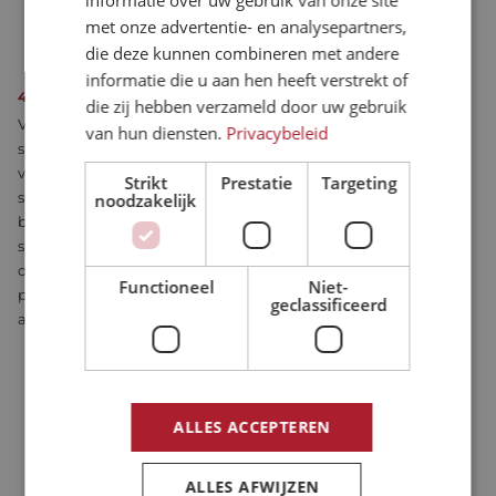
informatie over uw gebruik van onze site
bewegingscontrole.
met onze advertentie- en analysepartners,
die deze kunnen combineren met andere
informatie die u aan hen heeft verstrekt of
4. SIMULATIE EN MODELLERING
die zij hebben verzameld door uw gebruik
Voordat het fysieke systeem wordt geïmplementeerd, spelen
van hun diensten.
Privacybeleid
simulatie en modellering een cruciale rol bij het voorspellen
van hoe het systeem zal presteren. Onze engineers gebruiken
Strikt
Prestatie
Targeting
simulatieprogramma's voor bewegingsbesturing om het
noodzakelijk
bewegingsgedrag te modelleren en systeemparameters zoals
snelheidsprofielen, acceleratie en systeemstabiliteit te
optimaliseren. Simulaties helpen klanten om mogelijke
Functioneel
Niet-
problemen in een vroeg stadium op te sporen en de nodige
geclassificeerd
aanpassingen aan het ontwerp aan te brengen.
ALLES ACCEPTEREN
ALLES AFWIJZEN