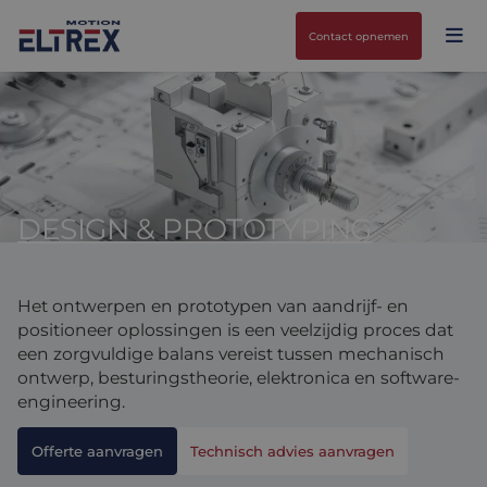
Contact opnemen
DESIGN & PROTOTYPING
Onze oplossingen
Motoren
Markten
Het ontwerpen en prototypen van aandrijf- en
Drives & controllers
Projecten
Agri-food
positioneer oplossingen is een veelzijdig proces dat
een zorgvuldige balans vereist tussen mechanisch
Intralogistics
Mechanicals
Merken
ontwerp, besturingstheorie, elektronica en software-
engineering.
Motion Control Solutions
Life sciences
Nieuws
Offerte aanvragen
Technisch advies aanvragen
Design & prototyping
Harsh environments
Contact opnemen