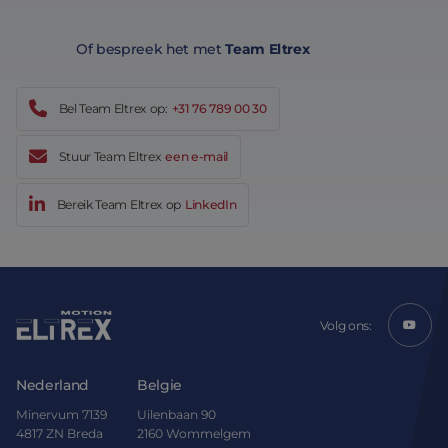
die we gebruiken om
.c.clarity.ms
het gebruik van de
website voor interne
analyses te meten.
Of bespreek het met
Team Eltrex
_clck
.eltrex-
1 jaar
Deze cookie wordt
motion.com
gebruikt om
gebruikersinteracties
Bel Team Eltrex op:
+31 76 789 00 30
en betrokkenheid op
de website te volgen
om de
Stuur Team Eltrex
een e-mail
gebruikerservaring en
websitefunctionalitei
te verbeteren.
Bereik Team Eltrex op
LinkedIn
SM
.c.clarity.ms
Sessie
Dit is een Microsoft
MSN 1st party cookie
die we gebruiken om
het gebruik van de
website voor interne
analyses te meten.
ANONCHK
9 minuten 57
Deze cookie
Microsoft
Volg ons:
seconden
verzamelt informatie
Corporation
over hoe de
.c.clarity.ms
eindgebruiker de
website gebruikt en
Nederland
Belgie
over eventuele
advertenties die de
eindgebruiker
Minervum 7139
Uilenbaan 90
mogelijk heeft gezien
4817 ZN Breda
2160 Wommelgem
voordat hij de