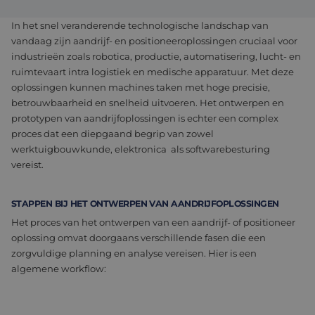
Assemblage & Customizing
Manufacturing
In het snel veranderende technologische landschap van
vandaag zijn aandrijf- en positioneeroplossingen cruciaal voor
Defensie
Over ons
industrieën zoals robotica, productie, automatisering, lucht- en
ruimtevaart intra logistiek en medische apparatuur. Met deze
Werken bij
oplossingen kunnen machines taken met hoge precisie,
betrouwbaarheid en snelheid uitvoeren. Het ontwerpen en
prototypen van aandrijfoplossingen is echter een complex
proces dat een diepgaand begrip van zowel
werktuigbouwkunde, elektronica als softwarebesturing
vereist.
STAPPEN BIJ HET ONTWERPEN VAN AANDRIJFOPLOSSINGEN
Het proces van het ontwerpen van een aandrijf- of positioneer
oplossing omvat doorgaans verschillende fasen die een
zorgvuldige planning en analyse vereisen. Hier is een
algemene workflow: