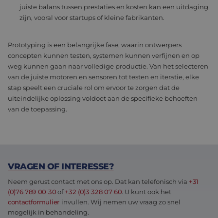
synchroniseert tusse
paginaverzoek 
juiste balans tussen prestaties en kosten kan een uitdaging
veel verschillende
een site en wor
Microsoft-domeinen,
zijn, vooral voor startups of kleine fabrikanten.
gebruikt om
waardoor gebruikers
bezoekers-, ses
kunnen worden
en
gevolgd.
campagnegege
Prototyping is een belangrijke fase, waarin ontwerpers
te berekenen v
MUID
1 jaar
Deze cookie wordt
Microsoft
de
concepten kunnen testen, systemen kunnen verfijnen en op
veel gebruikt door
Corporation
analyserapport
mijn Microsoft als
.bing.com
van de site.
weg kunnen gaan naar volledige productie. Van het selecteren
een unieke
gebruikers-ID. Het
van de juiste motoren en sensoren tot testen en iteratie, elke
_ga_KL0R7Q13WC
.eltrex-
1 jaar 1
Deze cookie wo
kan worden ingesteld
motion.com
maand
gebruikt door
stap speelt een cruciale rol om ervoor te zorgen dat de
door ingesloten
Google Analyti
microsoft-scripts.
uiteindelijke oplossing voldoet aan de specifieke behoeften
om de sessiest
Algemeen wordt
te behouden.
van de toepassing.
aangenomen dat het
synchroniseert tusse
veel verschillende
Microsoft-domeinen,
waardoor gebruikers
kunnen worden
gevolgd.
VRAGEN OF INTERESSE?
SRM_B
1 jaar
Dit is een Microsoft
Microsoft
MSN 1st party cookie
Corporation
die zorgt voor de
.c.bing.com
Neem gerust contact met ons op. Dat kan telefonisch via
+31
goede werking van
(0)76 789 00 30
of
+32 (0)3 328 07 60
. U kunt ook het
deze website.
contactformulier
invullen. Wij nemen uw vraag zo snel
MR
1 week
Dit is een Microsoft
Microsoft
mogelijk in behandeling.
MSN 1st party cookie
Corporation