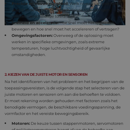
Precisie en nauwkeurigheid:
Welk niveau van precisie is
vereist in de applicatie? Verschillende toepassingen
vereisen verschillende toleranties.
Snelheid en acceleratie:
Hoe snel moet het systeem
bewegen en hoe snel moet het accelereren of vertragen?
Omgevingsfactoren:
Overweeg of de oplossing moet
werken in specifieke omgevingen, zoals extreme
temperaturen, hoge luchtvochtigheid of gevaarlijke
omstandigheden.
2. KIEZEN VAN DE JUISTE MOTOR EN SENSOREN
Na het identificeren van het probleem en het begrijpen van de
toepassingsvereisten, is de volgende stap het selecteren van de
juiste motoren en sensoren om aan die behoeften te voldoen.
Er moet rekening worden gehouden met factoren zoals het
benodigde vermogen, de beschikbare voedingsspanning, de
vormfactor en het vereiste bewegingsbereik.
Motoren:
De keuze tussen stappenmotoren, servomotoren
of gelijkstroommotoren hangt af van de behoefte aan