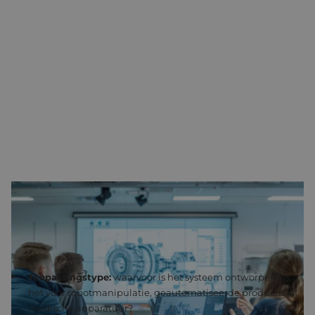
1. DEFINIEER HET PROBLEEM EN DE VEREISTEN
Een eerste stap is het begrijpen van de specifieke toepassing
en het bepalen van de vereisten. Overwegingen zijn onder
meer:
Toepassingstype:
waarvoor is het systeem ontworpen? Is
het voor robotmanipulatie, geautomatiseerde productie of
medische apparatuur?