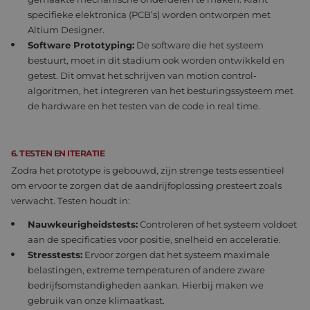
om variab
specifieke elektronica (PCB’s) worden ontworpen met
van
gebruikers
Altium Designer.
te onderh
Het is nor
Software Prototyping:
De software die het systeem
gesproken
bestuurt, moet in dit stadium ook worden ontwikkeld en
willekeurig
gegeneree
getest. Dit omvat het schrijven van motion control-
nummer, h
algoritmen, het integreren van het besturingssysteem met
wordt gebr
kan specifi
de hardware en het testen van de code in real time.
Google Privacy Policy
voor de si
een goed
voorbeeld 
behouden
een ingelo
6. TESTEN EN ITERATIE
status voo
Zodra het prototype is gebouwd, zijn strenge tests essentieel
gebruiker 
pagina's.
om ervoor te zorgen dat de aandrijfoplossing presteert zoals
CookieScriptConsent
4 weken 2
Deze cooki
verwacht. Testen houdt in:
CookieScript
dagen
wordt gebr
www.eltrex-
door de Co
motion.com
Nauwkeurigheidstests:
Controleren of het systeem voldoet
Script.com
om de
aan de specificaties voor positie, snelheid en acceleratie.
cookievoo
Stresstests:
Ervoor zorgen dat het systeem maximale
van bezoek
onthouden
belastingen, extreme temperaturen of andere zware
cookie-ba
bedrijfsomstandigheden aankan. Hierbij maken we
van Cookie
Script.com 
gebruik van onze klimaatkast.
noodzakel