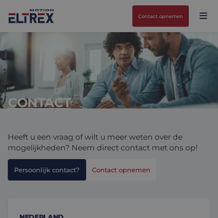
Contact opnemen
CONTACT
Onze oplossingen
Motoren
Markten
Heeft u een vraag of wilt u meer weten over de
Drives & controllers
Projecten
Agri-food
mogelijkheden? Neem direct contact met ons op!
Intralogistics
Mechanicals
Merken
Persoonlijk contact?
Contact opnemen
Motion Control Solutions
Life sciences
Nieuws
Design & prototyping
Harsh environments
Contact opnemen
NEDERLAND