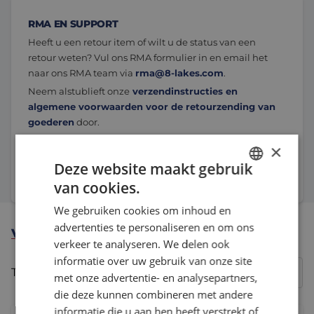
RMA EN SUPPORT
Heeft u een retour item of wilt u de status van een
retour weten? Vul ons RMA formulier in en email het
naar ons RMA team via
rma@8-lakes.com
.
Neem alstublieft onze
verzendinstructies en
algemene voorwaarden voor de retourzending van
goederen
door.
×
Deze website maakt gebruik
Ga naar RMA en support
van cookies.
DUTCH
We gebruiken cookies om inhoud en
ENGLISH
advertenties te personaliseren en om ons
VEELGESTELDE VRAGEN
FRENCH
verkeer te analyseren. We delen ook
informatie over uw gebruik van onze site
Toon:
Algemene vragen & onze contactgegevens
met onze advertentie- en analysepartners,
die deze kunnen combineren met andere
informatie die u aan hen heeft verstrekt of