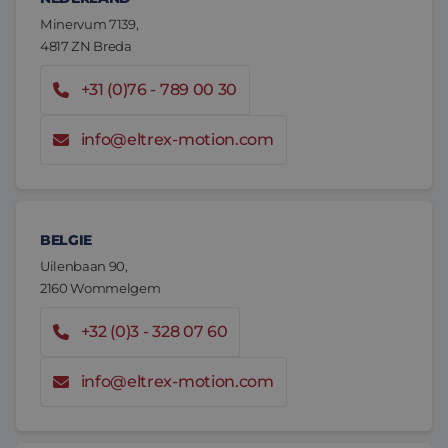
Assemblage & Customizing
Manufacturing
Minervum 7139,
4817 ZN Breda
Defensie
Over ons
+31 (0)76 - 789 00 30
Werken bij
info@eltrex-motion.com
BELGIE
Uilenbaan 90,
2160 Wommelgem
+32 (0)3 - 328 07 60
info@eltrex-motion.com