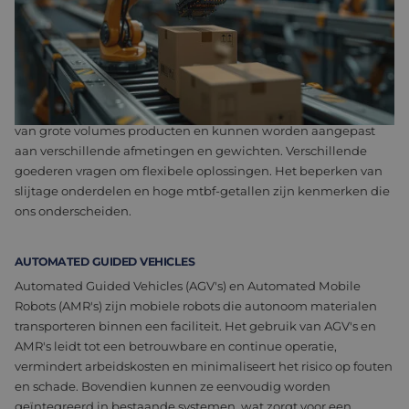
oplossing door een continue stroom aan goederen te
vervoeren. Een gestroomlijnde workflow vermindert de
noodzaak voor handmatige handling, wat de productiviteit
verhoogt en het risico op beschadiging of ongevallen
vermindert.
De transportbanden zijn bijzonder effectief voor het hanteren
van grote volumes producten en kunnen worden aangepast
aan verschillende afmetingen en gewichten. Verschillende
goederen vragen om flexibele oplossingen. Het beperken van
slijtage onderdelen en hoge mtbf-getallen zijn kenmerken die
ons onderscheiden.
AUTOMATED GUIDED VEHICLES
Automated Guided Vehicles (AGV's) en Automated Mobile
Robots (AMR's) zijn mobiele robots die autonoom materialen
transporteren binnen een faciliteit. Het gebruik van AGV's en
AMR's leidt tot een betrouwbare en continue operatie,
vermindert arbeidskosten en minimaliseert het risico op fouten
en schade. Bovendien kunnen ze eenvoudig worden
geïntegreerd in bestaande systemen, wat zorgt voor een