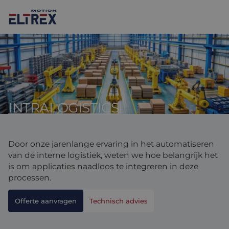
INTRALOGISTICS
Onze oplossingen
Motoren
Markten
Door onze jarenlange ervaring in het automatiseren
Drives & controllers
Projecten
Agri-food
van de interne logistiek, weten we hoe belangrijk het
is om applicaties naadloos te integreren in deze
Intralogistics
Mechanicals
Merken
processen.
Motion Control Solutions
Life sciences
Nieuws
Offerte aanvragen
Technisch advies
Design & prototyping
Harsh environments
Contact opnemen