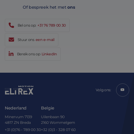
Of bespreek het met
ons
Bel ons op:
+31 76 789 00 30
Stuur ons
een e-mail
Bereik ons op
LinkedIn
Volg ons:
Nederland
Belgie
Minervum 7139
Uilenbaan 90
4817 ZN Breda
2160 Wommelgem
+31 (0)76 - 789 00 30
+32 (0)3 - 328 07 60