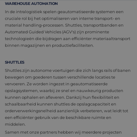
WAREHOUSE AUTOMATION
Assemblage & Customizing
Manufacturing
In de intralogistiek spelen geautomatiseerde systemen een
cruciale rol bij het optimaliseren van interne transport- en
Defensie
Over ons
material handling-processen. Shuttles, transportbanden en
Automated Guided Vehicles (AGV's) zijn prominente
Werken bij
technologieën die bijdragen aan efficiënter materiaaltransport
binnen magazijnen en productiefaciliteiten.
SHUTTLES
Shuttles zijn autonome voertuigen die zich langs rails of banen
bewegen om goederen tussen verschillende locaties te
vervoeren. Ze worden ingezet in geautomatiseerde
opslagsystemen, waarbij ze snel en nauwkeurig producten
kunnen ophalen en afleveren. Dankzij hun flexibiliteit en
schaalbaarheid kunnen shuttles de opslagcapaciteit en
orderverwerkingsnelheid aanzienlijk verbeteren, wat leidt tot
een efficiënter gebruik van de beschikbare ruimte en
middelen.
Samen met onze partners hebben wij meerdere projecten