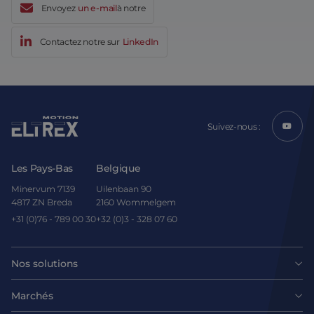
Envoyez
un e-mail
à notre
Contactez notre sur
LinkedIn
Suivez-nous :
Les Pays-Bas
Belgique
Minervum 7139
Uilenbaan 90
4817 ZN Breda
2160 Wommelgem
+31 (0)76 - 789 00 30
+32 (0)3 - 328 07 60
Nos solutions
Moteurs
Marchés