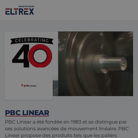
Nos solutions
Marchés
Moteurs
Entraînements et contrôleurs
Agroalimentaire
Projects
Intralogistique
Mécanique
Marques
PBC LINEAR
Solutions de contrôle de mouvement
Sciences de la vie
Actualités
PBC Linear a été fondée en 1983 et se distingue par
ses solutions avancées de mouvement linéaire. PBC
Conception et prototypage
Environnements difficiles
Nous Contacter
Linear propose des produits tels que les paliers