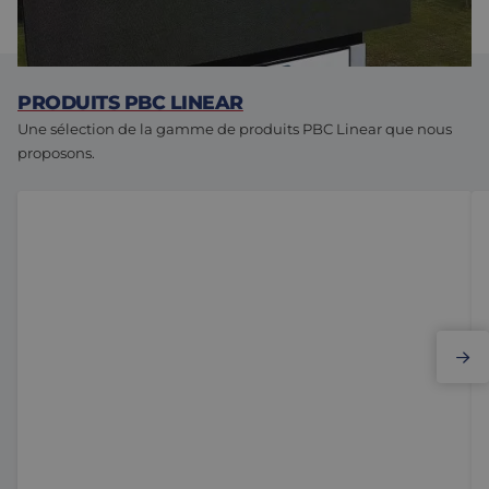
solutions sur mesure.
PRODUITS PBC LINEAR
Une sélection de la gamme de produits PBC Linear que nous
proposons.
Douille lisse
Do