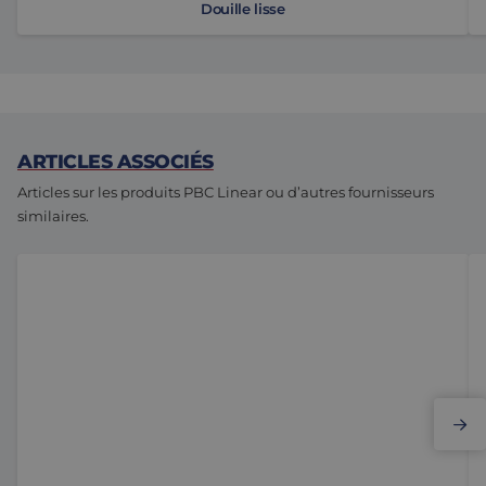
Douille lisse
ARTICLES ASSOCIÉS
Articles sur les produits PBC Linear ou d’autres fournisseurs
similaires.
Paliers lisses d’Eltrex Motion à l’honneur
Ve