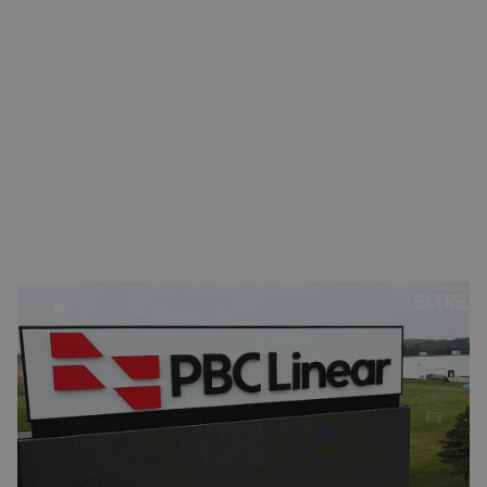
POURQUOI NOUS RECOMMANDONS PBC LINEAR
Les produits PBC Linear sont réputés pour leur précision
exceptionnelle, leur durabilité et leur conception innovante.
Leurs solutions de mouvement linéaire, incluant paliers
linéaires et actionneurs, offrent des performances et une
fiabilité inégalées, idéales pour une large gamme
d’applications industrielles. PBC Linear propose également des