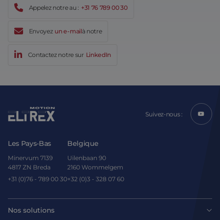
Appelez notre au :
+31 76 789 00 30
Envoyez
un e-mail
à notre
Contactez notre sur
LinkedIn
Suivez-nous :
Les Pays-Bas
Belgique
Minervum 7139
Uilenbaan 90
4817 ZN Breda
2160 Wommelgem
+31 (0)76 - 789 00 30
+32 (0)3 - 328 07 60
Nos solutions