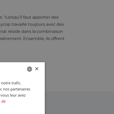
 "Lorsqu’il faut apporter des
ycop travaille toujours avec des
riat réside dans la combinaison
raînement. Ensemble, ils offrent
×
notre trafic.
DUTCH
ec nos partenaires
ENGLISH
 vous leur avez
FRENCH
e de