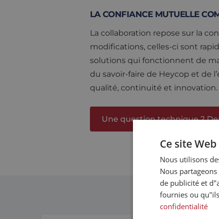
LA CONFIANCE MUTUELLE CO
La collaboration repose sur la co
modifications, celles-ci sont ra
solutions qui fonctionnent de man
du savoir-faire de Heycop et de l
qualité, continuité et innovation.
Une question technique ? De
Ce site Web 
Nous utilisons des
Nous partageons é
de publicité et d
fournies ou qu"ils
confidentialité