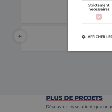
Strictement
nécessaires
Elmo Motion Control
Thomson 
AFFICHER LES
PBC Linear
Copley Co
Str
Les cookies stricteme
la gestion des compte
Nom
PHPSESSID
PLUS DE PROJETS
Découvrez les solutions que nous