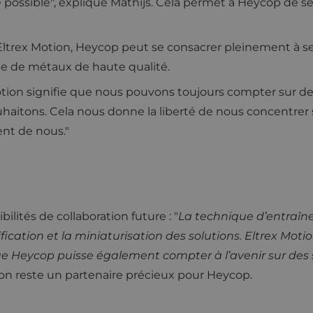
ossible", explique Mathijs. Cela permet à Heycop de se
Eltrex Motion, Heycop peut se consacrer pleinement à ses a
age de métaux de haute qualité.
otion signifie que nous pouvons toujours compter sur de
aitons. Cela nous donne la liberté de nous concentrer 
ent de nous."
lités de collaboration future : "
La technique d’entraî
ification et la miniaturisation des solutions. Eltrex Moti
e Heycop puisse également compter à l’avenir sur des s
on reste un partenaire précieux pour Heycop.