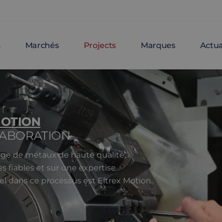
s
Marchés
Projects
Marques
Actua
MOTION
LABORATION
nage de métaux de haute qualité,
 fiables et sur une expertise
el dans ce processus est Eltrex Motion.