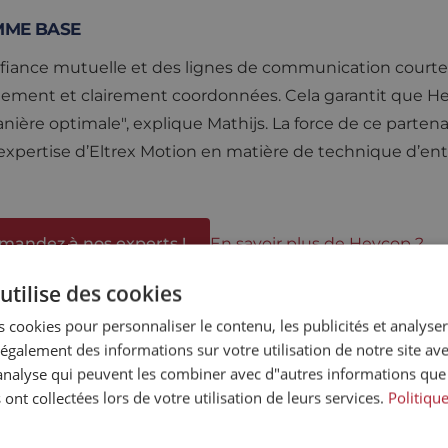
MME BASE
nfiance mutuelle et des lignes de communication courtes.
pidement et clairement coordonnées. Cela garantit que He
ière optimale", explique Mathijs. La force de ce partena
’expertise d’Eltrex Motion en matière de technique d’ent
mandez à nos experts !
En savoir plus de Heycop ?
utilise des cookies
 cookies pour personnaliser le contenu, les publicités et analyser 
galement des informations sur votre utilisation de notre site av
"analyse qui peuvent les combiner avec d"autres informations que
 ont collectées lors de votre utilisation de leurs services.
Politiqu