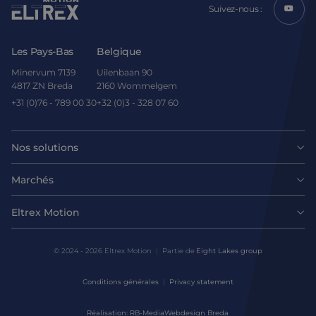
Suivez-nous :
Les Pays-Bas
Belgique
Minervum 7139
Uilenbaan 90
4817 ZN Breda
2160 Wommelgem
+31 (0)76 - 789 00 30
+32 (0)3 - 328 07 60
Nos solutions
Moteurs
Marchés
Agroalimentaire
Entraînements et contrôleurs
Eltrex Motion
Dernières nouvelles
Intralogistique
Mécanique
© 2024 - 2026 Eltrex Motion
Partie de
Eight Lakes group
Demander un conseil technique
Sciences de la vie
Conditions générales
Privacy statement
Solutions de contrôle de mouvement
Nous contacter
Réalisation: RB-Media
Webdesign Breda