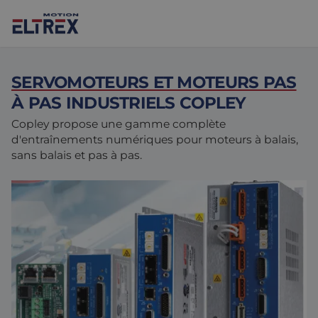
SERVOMOTEURS ET MOTEURS PAS
À PAS INDUSTRIELS COPLEY
Copley propose une gamme complète
d'entraînements numériques pour moteurs à balais,
Nos solutions
sans balais et pas à pas.
Marchés
Moteurs
Entraînements et contrôleurs
Agroalimentaire
Projects
Intralogistique
Mécanique
Marques
Solutions de contrôle de mouvement
Sciences de la vie
Actualités
Conception et prototypage
Environnements difficiles
Nous Contacter