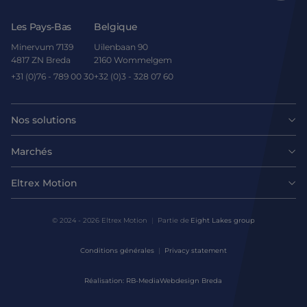
Les Pays-Bas
Belgique
Minervum 7139
Uilenbaan 90
4817 ZN Breda
2160 Wommelgem
+31 (0)76 - 789 00 30
+32 (0)3 - 328 07 60
Nos solutions
Moteurs
Marchés
Agroalimentaire
Entraînements et contrôleurs
Eltrex Motion
Dernières nouvelles
Intralogistique
Mécanique
© 2024 - 2026 Eltrex Motion
Partie de
Eight Lakes group
Demander un conseil technique
Sciences de la vie
Conditions générales
Privacy statement
Solutions de contrôle de mouvement
Nous contacter
Réalisation: RB-Media
Webdesign Breda
Environnements difficiles
Conception et prototypage