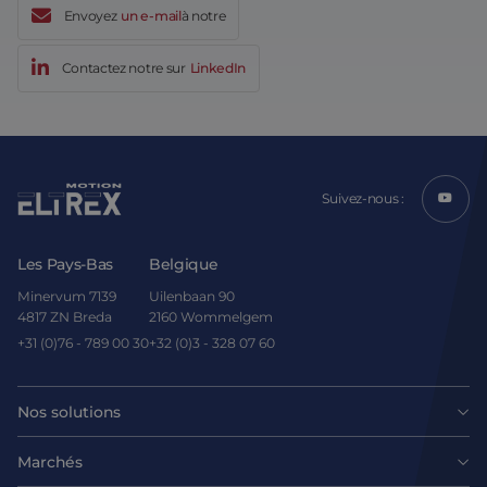
Envoyez
un e-mail
à notre
Contactez notre sur
LinkedIn
Suivez-nous :
Les Pays-Bas
Belgique
Minervum 7139
Uilenbaan 90
4817 ZN Breda
2160 Wommelgem
+31 (0)76 - 789 00 30
+32 (0)3 - 328 07 60
Nos solutions
Moteurs
Marchés