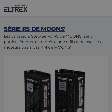
SÉRIE RS DE MOONS'
Les variateurs Step-Servo RS de MOONS' sont
particulièrement adaptés à une utilisation avec les
moteurs pas à pas AM de MOONS'.
Nos solutions
Marchés
Moteurs
Entraînements et contrôleurs
Agroalimentaire
Projects
Intralogistique
Mécanique
Marques
Solutions de contrôle de mouvement
Sciences de la vie
Actualités
Conception et prototypage
Environnements difficiles
Nous Contacter