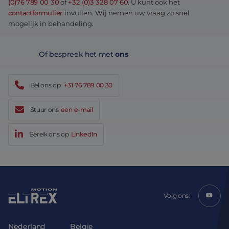
(0)76 789 00 30
of
+32 (0)3 328 07 60
. U kunt ook het
contactformulier
invullen. Wij nemen uw vraag zo snel
mogelijk in behandeling.
Of bespreek het met
ons
Bel ons op:
+31 76 789 00 30
Stuur ons
een e-mail
Bereik ons op
LinkedIn
Volg ons:
Nederland
Belgie