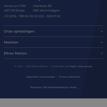
Minervum 7139
Uilenbaan 90
4817 ZN Breda
2160 Wommelgem
+31 (0)76 - 789 00 30
+32 (0)3 - 328 07 60
Onze oplossingen
Motoren
Markten
Agri-food
Drives & controllers
Eltrex Motion
Laatste nieuws
Intralogistics
Mechanicals
© 2024 - 2026 Eltrex Motion
Onderdeel van
Eight Lakes group
Technisch advies aanvragen
Life sciences
Algemene voorwaarden
Privacy statement
Motion Control Solutions
Contact opnemen
Realisatie: RB-Media
Webdesign Breda
Harsh environments
Design & prototyping
Over ons
Manufacturing
Assemblage & Customizing