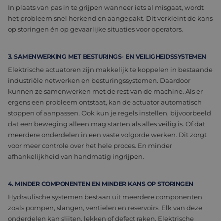
In plaats van pas in te grijpen wanneer iets al misgaat, wordt
het probleem snel herkend en aangepakt. Dit verkleint de kans
op storingen én op gevaarlijke situaties voor operators.
3. SAMENWERKING MET BESTURINGS- EN VEILIGHEIDSSYSTEMEN
Elektrische actuatoren zijn makkelijk te koppelen in bestaande
industriële netwerken en besturingssystemen. Daardoor
kunnen ze samenwerken met de rest van de machine. Als er
ergens een probleem ontstaat, kan de actuator automatisch
stoppen of aanpassen. Ook kun je regels instellen, bijvoorbeeld
dat een beweging alleen mag starten als alles veilig is. Of dat
meerdere onderdelen in een vaste volgorde werken. Dit zorgt
voor meer controle over het hele proces. En minder
afhankelijkheid van handmatig ingrijpen.
4. MINDER COMPONENTEN EN MINDER KANS OP STORINGEN
Hydraulische systemen bestaan uit meerdere componenten
zoals pompen, slangen, ventielen en reservoirs. Elk van deze
onderdelen kan slijten, lekken of defect raken. Elektrische