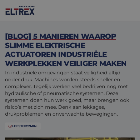
[BLOG] 5 MANIEREN WAAROP
SLIMME ELEKTRISCHE
ACTUATOREN INDUSTRIËLE
WERKPLEKKEN VEILIGER MAKEN
Onze oplossingen
In industriële omgevingen staat veiligheid altijd
Motoren
Markten
onder druk. Machines worden steeds sneller en
complexer. Tegelijk werken veel bedrijven nog met
Drives & controllers
Projecten
Agri-food
hydraulische of pneumatische systemen. Deze
systemen doen hun werk goed, maar brengen ook
Intralogistics
Mechanicals
Merken
risico’s met zich mee. Denk aan lekkages,
drukproblemen en onverwachte bewegingen.
Motion Control Solutions
Life sciences
Nieuws
LEESTIJD:
2
MIN.
Design & prototyping
Harsh environments
Contact opnemen