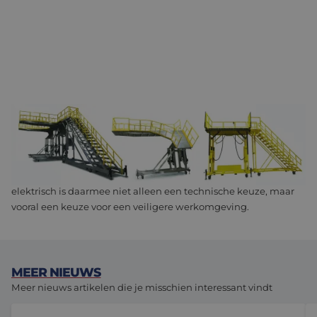
Slimme elektrische actuatoren maken veiligheid geen bijzaak,
maar een vast onderdeel van het ontwerp. Door meer controle,
inzicht en minder technische risico’s worden machines beter
voorspelbaar en makkelijker te beheersen. De stap naar
elektrisch is daarmee niet alleen een technische keuze, maar
vooral een keuze voor een veiligere werkomgeving.
MEER NIEUWS
Meer nieuws artikelen die je misschien interessant vindt
Niet elke lineaire geleiding heeft kogelbussen nodig
Ko