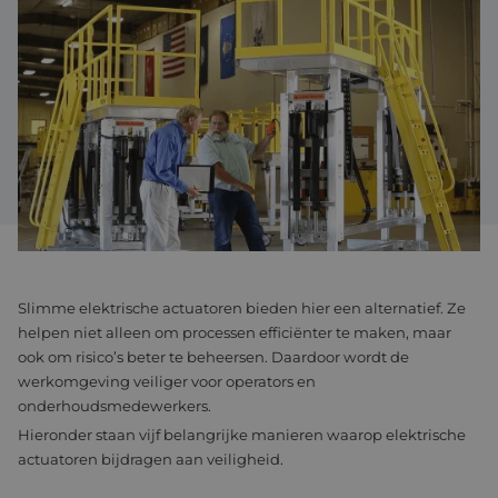
Assemblage & Customizing
Manufacturing
Defensie
Over ons
Werken bij
Slimme elektrische actuatoren bieden hier een alternatief. Ze
helpen niet alleen om processen efficiënter te maken, maar
ook om risico’s beter te beheersen. Daardoor wordt de
werkomgeving veiliger voor operators en
onderhoudsmedewerkers.
Hieronder staan vijf belangrijke manieren waarop elektrische
actuatoren bijdragen aan veiligheid.