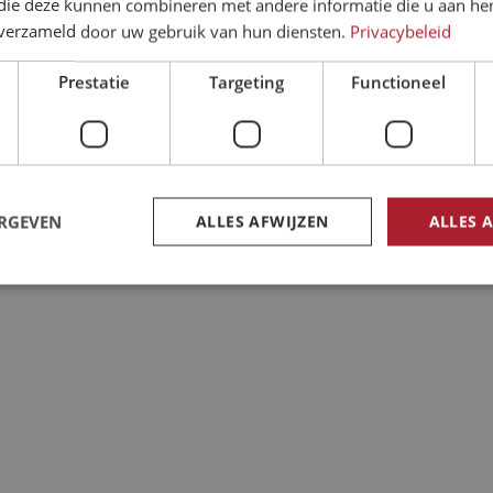
 die deze kunnen combineren met andere informatie die u aan hen
n verzameld door uw gebruik van hun diensten.
Privacybeleid
Prestatie
Targeting
Functioneel
ERGEVEN
ALLES AFWIJZEN
ALLES 
trikt noodzakelijk
Prestatie
Targeting
Functioneel
Niet-geclassificee
 cookies maken de kernfunctionaliteiten van de website mogelijk, zoals gebruikersaanm
bsite kan niet goed worden gebruikt zonder de strikt noodzakelijke cookies.
Aanbieder /
Vervaldatum
Omschrijving
Domein
Sessie
Cookie gegenereerd door applicaties op basis van 
PHP.net
een identificator voor algemene doeleinden die 
www.eltrex-