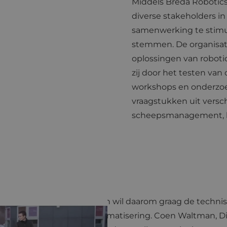
Middels Breda Robotic
diverse stakeholders i
samenwerking te stimul
stemmen. De organisati
oplossingen van robotic
zij door het testen van 
workshops en onderzoe
vraagstukken uit versch
scheepsmanagement, bo
nen deze diverse branches en wil daarom graag de techn
oor robotisering en automatisering. Coen Waltman, Dir