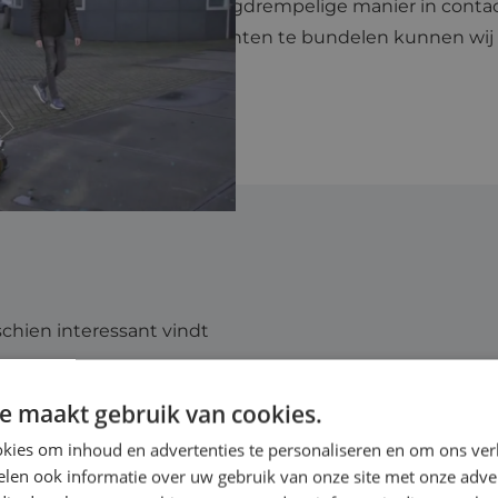
 Fieldlab komen wij op laagdrempelige manier in conta
 de regio. Door diverse krachten te bundelen kunnen wij
“
schien interessant vindt
n nodig
e maakt gebruik van cookies.
kies om inhoud en advertenties te personaliseren en om ons ver
len ook informatie over uw gebruik van onze site met onze adver