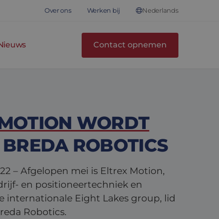
Nederlands
Over ons
Werken bij
Nieuws
Contact opnemen
 MOTION WORDT
N BREDA ROBOTICS
022 – Afgelopen mei is Eltrex Motion,
drijf- en positioneertechniek en
 internationale Eight Lakes group, lid
reda Robotics.