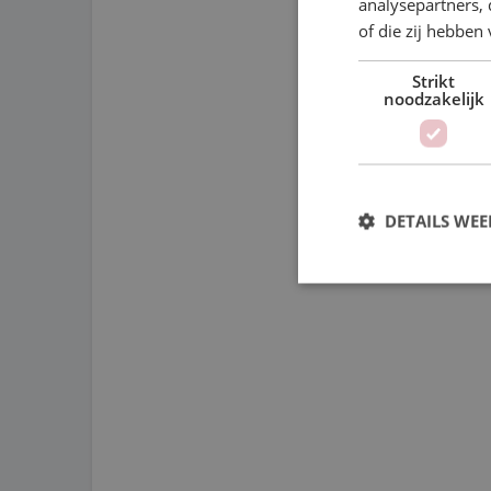
analysepartners,
of die zij hebbe
Strikt
noodzakelijk
DETAILS WE
S
Strikt noodzakelijke
accountbeheer. De we
Naam
PHPSESSID