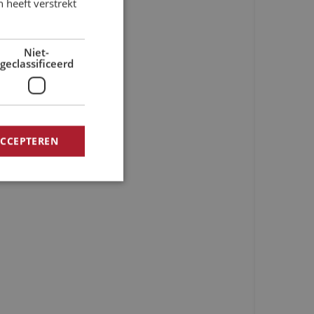
 heeft verstrekt
FRENCH
Niet-
geclassificeerd
ACCEPTEREN
rd
elding en
de PHP-taal. Dit is
wordt gebruikt om