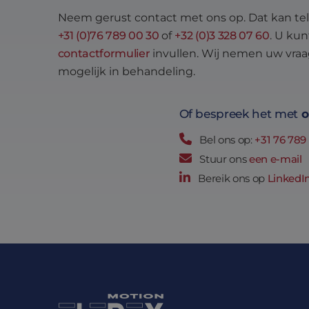
SRM_B
Micro
Neem gerust contact met ons op. Dat kan tel
Corp
.c.bi
+31 (0)76 789 00 30
of
+32 (0)3 328 07 60
. U kun
MR
Micro
contactformulier
invullen. Wij nemen uw vraa
Corp
.c.cla
mogelijk in behandeling.
_clck
.eltre
moti
Of bespreek het met
o
SM
.c.cla
Bel ons op:
+31 76 789
ANONCHK
Stuur ons
een e-mail
Micro
Corp
Bereik ons op
LinkedI
.c.cla
_clsk
Micro
.eltre
moti