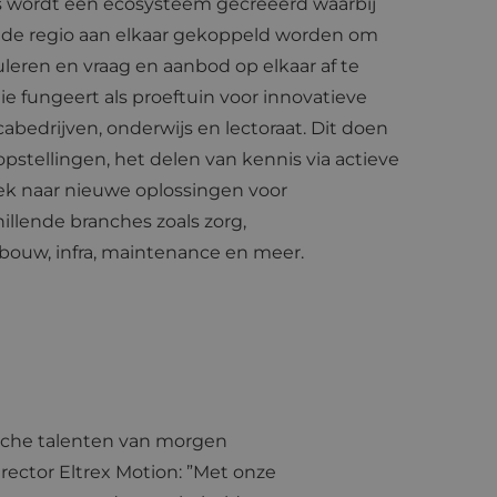
s wordt een ecosysteem gecreeërd waarbij
n de regio aan elkaar gekoppeld worden om
eren en vraag en aanbod op elkaar af te
e fungeert als proeftuin voor innovatieve
abedrijven, onderwijs en lectoraat. Dit doen
opstellingen, het delen van kennis via actieve
k naar nieuwe oplossingen voor
illende branches zoals zorg,
uw, infra, maintenance en meer.
ische talenten van morgen
ector Eltrex Motion: ”Met onze