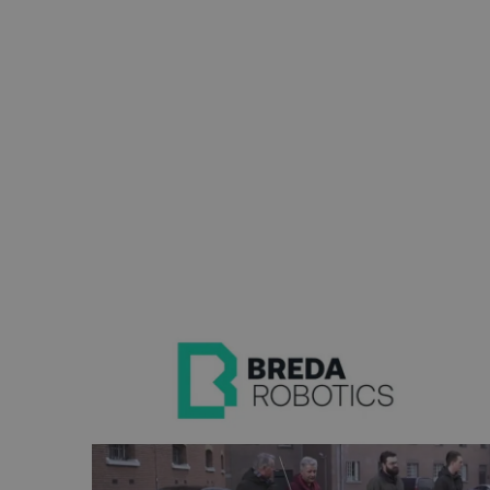
CONNECTIE MET DE REGIO
Eltrex Motion is een speler bin
aanspreken en enthousiasmeren v