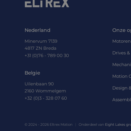
Nederland
Onze o
Minervum 7139
Motoren
4817 ZN Breda
Drives & 
+31 (0)76 - 789 00 30
Mechani
Belgie
Motion C
Uilenbaan 90
Design &
2160 Wommelgem
+32 (0)3 - 328 07 60
Assembl
© 2024 - 2026 Eltrex Motion
Onderdeel van
Eight Lakes g