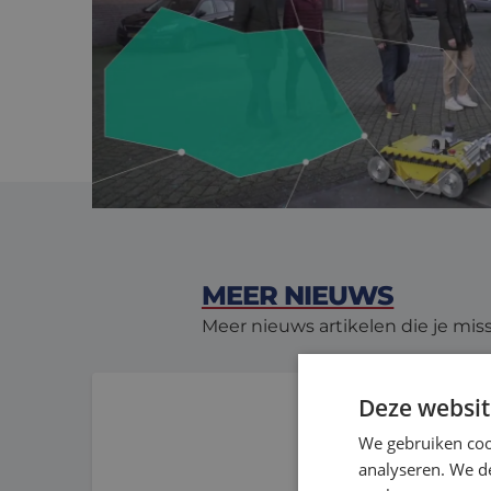
deelname aan dit Smart Industry
studenten en toeleveranciers in
aan hun ontwikkeling bijdragen.
MEER NIEUWS
Meer nieuws artikelen die je mis
Niet elke lineaire geleiding heeft kogelbusse
Deze websit
We gebruiken coo
analyseren. We de