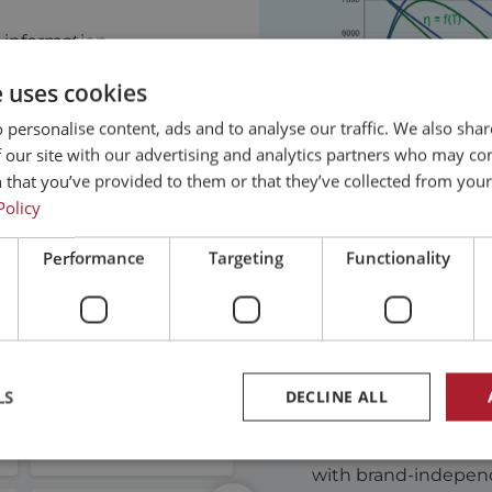
information.
tact Us
e uses cookies
 personalise content, ads and to analyse our traffic. We also sha
 our site with our advertising and analytics partners who may co
 that you’ve provided to them or that they’ve collected from your 
Policy
Performance
Targeting
Functionality
THE BRANDS
LS
DECLINE ALL
Linear
Motor Power Company
Thanks to our extens
with brand-independ