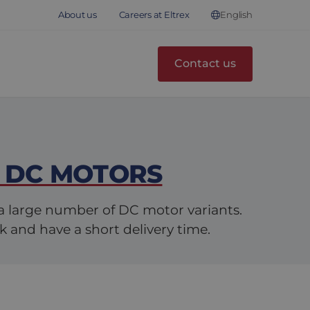
English
About us
Careers at Eltrex
Contact us
 DC MOTORS
a large number of DC motor variants.
k and have a short delivery time.