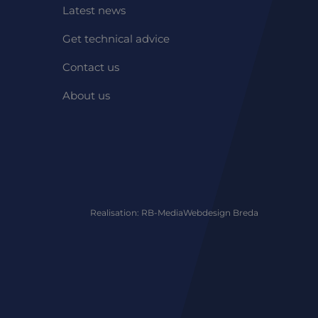
ebruikt om
Latest news
ieke gebruikers-ID.
voor de
Algemeen wordt
Microsoft-
Get technical advice
sessiestatus te
ieke gebruikers-ID.
Contact us
Algemeen wordt
Microsoft-
About us
oede werking van
 het gebruik van de
kkenheid op de
liteit te
Realisation: RB-Media
Webdesign Breda
 het gebruik van de
e website gebruikt
heeft gezien voordat
 software. Het
op te slaan en om