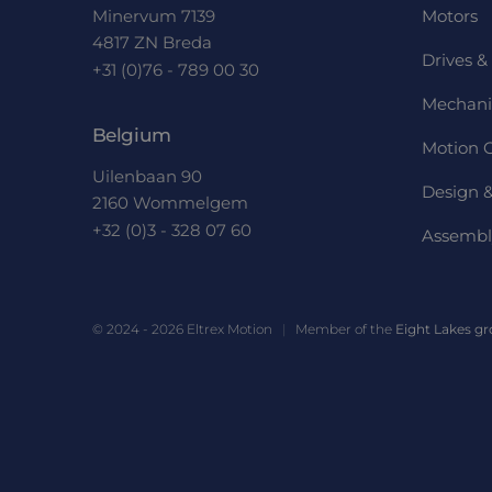
Minervum 7139
Motors
MUID
Micro
Corp
4817 ZN Breda
.clari
Drives & 
+31 (0)76 - 789 00 30
_ga_KL0R7Q13WC
MUID
Micro
Mechani
Corp
.bing
Belgium
Motion C
SRM_B
Micro
Uilenbaan 90
Corp
Design &
2160 Wommelgem
.c.bi
+32 (0)3 - 328 07 60
Assembl
MR
Micro
Corp
.c.cla
_clck
.eltre
moti
© 2024 - 2026 Eltrex Motion
Member of the
Eight Lakes g
SM
.c.cla
ANONCHK
Micro
Corp
.c.cla
_clsk
Micro
.eltre