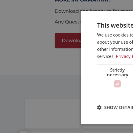
Download the brochure for more 
Any Questions? Feel Free to Con
This websit
We use cookies to
Download
about your use of
other information
services.
Privacy 
Strictly
necessary
SHOW DETAI
Elmo Motion Control
Thomson 