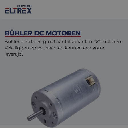
BÜHLER DC MOTOREN
Bühler levert een groot aantal varianten DC motoren.
Vele liggen op voorraad en kennen een korte
levertijd.
Onze oplossingen
Motoren
Markten
Drives & controllers
Projecten
Agri-food
Intralogistics
Mechanicals
Merken
Motion Control Solutions
Life sciences
Nieuws
Design & prototyping
Harsh environments
Contact opnemen