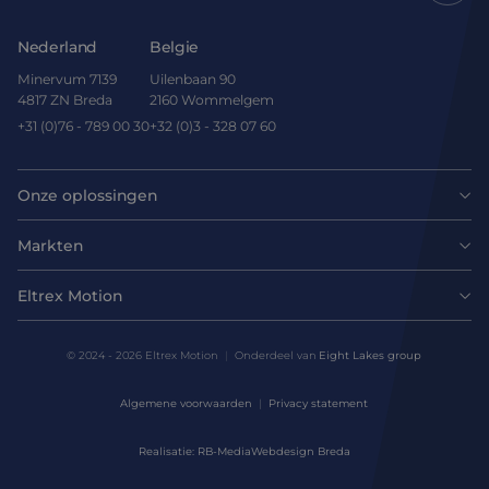
Nederland
Belgie
Minervum 7139
Uilenbaan 90
4817 ZN Breda
2160 Wommelgem
+31 (0)76 - 789 00 30
+32 (0)3 - 328 07 60
Onze oplossingen
Motoren
Markten
Agri-food
Drives & controllers
Eltrex Motion
Laatste nieuws
Intralogistics
Mechanicals
© 2024 - 2026 Eltrex Motion
Onderdeel van
Eight Lakes group
Technisch advies aanvragen
Life sciences
Algemene voorwaarden
Privacy statement
Motion Control Solutions
Contact opnemen
Realisatie: RB-Media
Webdesign Breda
Harsh environments
Design & prototyping