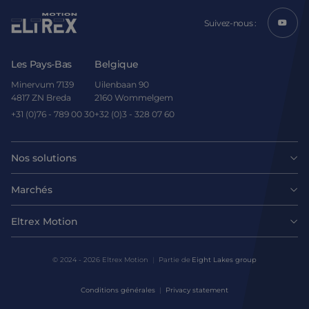
Suivez-nous :
Les Pays-Bas
Belgique
Minervum 7139
Uilenbaan 90
4817 ZN Breda
2160 Wommelgem
+31 (0)76 - 789 00 30
+32 (0)3 - 328 07 60
Nos solutions
Moteurs
Marchés
Agroalimentaire
Entraînements et contrôleurs
Eltrex Motion
Dernières nouvelles
Intralogistique
Mécanique
© 2024 - 2026 Eltrex Motion
Partie de
Eight Lakes group
Demander un conseil technique
Sciences de la vie
Conditions générales
Privacy statement
Solutions de contrôle de mouvement