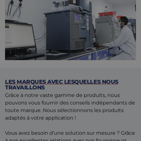
Des progrès ont également été réalisés conjointement au sein
de la chaîne d’approvisionnement. Les vis mettent parfois
plusieurs semaines à arriver, par exemple lorsqu’elles sont
transportées par bateau. Durant cette période, la formation de
rouille représente un risque, un problème auquel le fabricant
néerlandais de systèmes d’analyse a parfois été confronté par le
passé. "Grâce au mode d’emballage approprié, nous ne
rencontrons désormais plus ce problème."
LES MARQUES AVEC LESQUELLES NOUS
TRAVAILLONS
Grâce à notre vaste gamme de produits, nous
pouvons vous fournir des conseils indépendants de
toute marque. Nous sélectionnons les produits
adaptés à votre application !
Vous avez besoin d'une solution sur mesure ? Grâce
à nos excellentes relations avec nos fournisseurs,