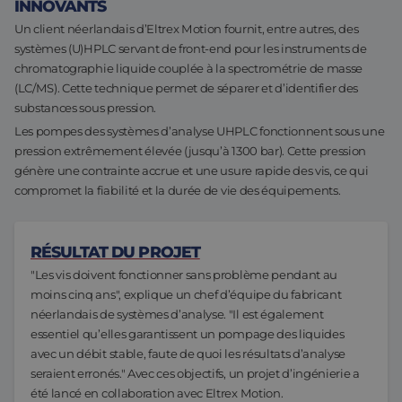
INNOVANTS
Assemblage et personnalisation
Fabrication
Un client néerlandais d’Eltrex Motion fournit, entre autres, des
systèmes (U)HPLC servant de front-end pour les instruments de
Défence
À propos de nous
chromatographie liquide couplée à la spectrométrie de masse
(LC/MS). Cette technique permet de séparer et d’identifier des
Travailler chez Eltrex
substances sous pression.
Les pompes des systèmes d’analyse UHPLC fonctionnent sous une
pression extrêmement élevée (jusqu’à 1300 bar). Cette pression
génère une contrainte accrue et une usure rapide des vis, ce qui
compromet la fiabilité et la durée de vie des équipements.
RÉSULTAT DU PROJET
"Les vis doivent fonctionner sans problème pendant au
moins cinq ans", explique un chef d’équipe du fabricant
néerlandais de systèmes d’analyse. "Il est également
essentiel qu’elles garantissent un pompage des liquides
avec un débit stable, faute de quoi les résultats d’analyse
seraient erronés." Avec ces objectifs, un projet d’ingénierie a
été lancé en collaboration avec Eltrex Motion.