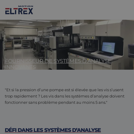
FOURNISSEUR DE SYSTÈMES D’ANALYSE
Nos solutions
INNOVANTS
Marchés
Moteurs
Entraînements et contrôleurs
Agroalimentaire
Projects
"Et si la pression d’une pompe est si élevée que les vis s’usent
trop rapidement ? Les vis dans les systèmes d’analyse doivent
Intralogistique
Mécanique
Marques
fonctionner sans problème pendant au moins 5 ans."
Solutions de contrôle de mouvement
Sciences de la vie
Actualités
Conception et prototypage
Environnements difficiles
DÉFI DANS LES SYSTÈMES D’ANALYSE
Nous Contacter