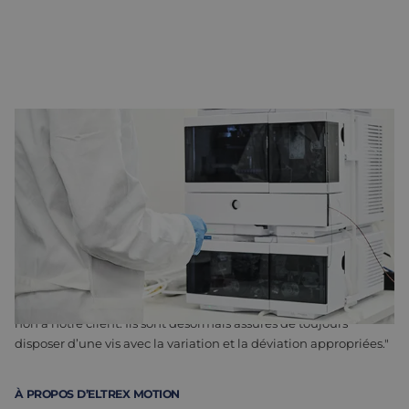
COLLABORATION AVEC LE FOURNISSEUR
Afin d’obtenir une précision élevée et un fonctionnement sans
problème, Eltrex Motion a fait appel à
Thomson
, le fabricant
des vis. "Les vis standard ne sont pas conçues pour une pression
aussi extrême." Les vis à deux ou trois circuits s’usent alors trop
rapidement. "Pour trouver la bonne solution, nous sommes
allés chez Thomson, le fabricant, avec un banc de mesure dans
notre valise. Pour eux, il est alors apparu immédiatement
quelles parties de la vis qu’ils produisent étaient adaptées ou
non à notre client. Ils sont désormais assurés de toujours
disposer d’une vis avec la variation et la déviation appropriées."
À PROPOS D’ELTREX MOTION