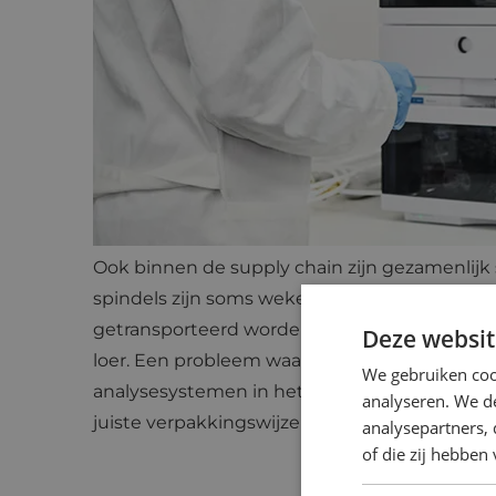
“Eltrex Motion groeit in alle op
de pomp. Maar we kijken naar de
koppelingen voor ons seriematig
LOGISTIEKE VOORDELEN
Ook binnen de supply chain zijn gezamenlijk
spindels zijn soms weken onderweg, bijvoorb
getransporteerd worden. Tijdens die periode 
Deze websit
loer. Een probleem waarmee de Nederlandse 
We gebruiken coo
analysesystemen in het verleden soms mee 
analyseren. We de
juiste verpakkingswijze komen wij dat probl
analysepartners,
of die zij hebbe