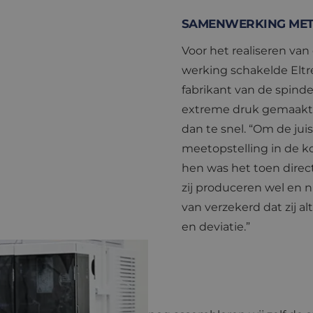
SAMENWERKING MET
Voor het realiseren v
werking schakelde Eltr
fabrikant van de spindel
extreme druk gemaakt."
dan te snel. “Om de jui
meetopstelling in de k
hen was het toen direct
zij produceren wel en ni
van verzekerd dat zij al
en deviatie.”