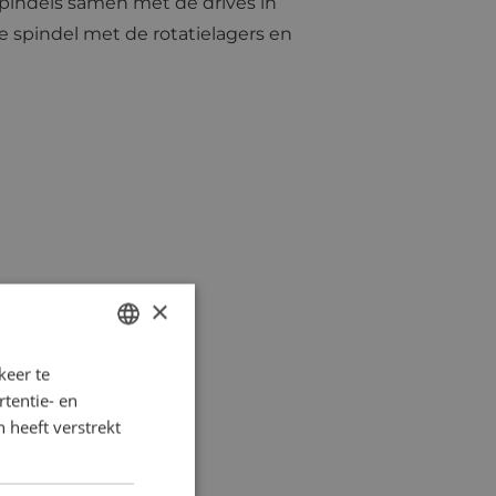
spindels samen met de drives in
 spindel met de rotatielagers en
×
keer te
DUTCH
tentie- en
ENGLISH
 heeft verstrekt
FRENCH