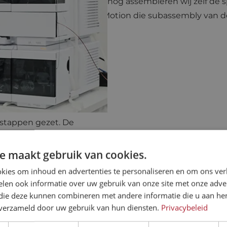
zichten met ons mee. Vooralsnog assembleren wij zelf de 
 mogelijkheden of Eltrex Motion die subassembly van de
 kan verzorgen. ”
 stappen gezet. De
eeld omdat ze per schip
ligt roestvorming op de
e maakt gebruik van cookies.
fabrikant van
kies om inhoud en advertenties te personaliseren en om ons ver
te maken had. “Door de
len ook informatie over uw gebruik van onze site met onze adver
eem nu niet meer tegen.”
 die deze kunnen combineren met andere informatie die u aan hen
n verzameld door uw gebruik van hun diensten.
Privacybeleid