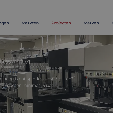
ingen
Markten
Projecten
Merken
NOVATIEVE
hoog is dat spindels te snel slijten?
en moeten minimaal 5 jaar