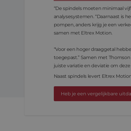
“De spindels moeten minimaal vij
analysesystemen. “Daarnaast is he
pompen, anders krijg je een verk
samen met Eltrex Motion.
“Voor een hoger draaggetal hebb
toegepast.” Samen met Thomson o
juiste variatie en deviatie om dez
Naast spindels levert Eltrex Mot
Heb je een vergelijkbare uit