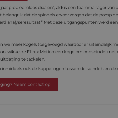
f jaar probleemloos draaien”, aldus een teammanager van 
t belangrijk dat de spindels ervoor zorgen dat de pomp de 
eerd analyseresultaat.” Met deze uitgangspunten werd een
en we meer kogels toegevoegd waardoor er uiteindelijk 
ntwikkelde Eltrex Motion een kogelomloopspindel met ex
e uitdaging te tackelen.
ion inmiddels ook de koppelingen tussen de spindels en d
daging? Neem contact op!