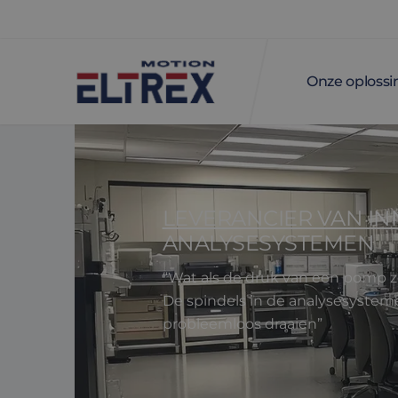
Onze oploss
LEVERANCIER VAN IN
ANALYSESYSTEMEN
“Wat als de druk van een pomp zo 
De spindels in de analysesystem
probleemloos draaien”