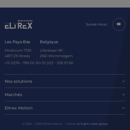
Suivez-nous :
Les Pays-Bas
Belgique
Minervum 7139
Uilenbaan 90
4817 ZN Breda
2160 Wommelgem
+31 (0)76 - 789 00 30
+32 (0)3 - 328 07 60
Nos solutions
Moteurs
Marchés
Agroalimentaire
Entraînements et contrôleurs
Eltrex Motion
Dernières nouvelles
Intralogistique
Mécanique
© 2024 - 2026 Eltrex Motion
Partie de
Eight Lakes group