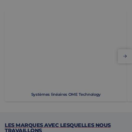
Syst&egrave;mes lin&eacute;aires OME Technology
Sy
Systèmes linéaires OME Technology
LES MARQUES AVEC LESQUELLES NOUS
TRAVAILLONS