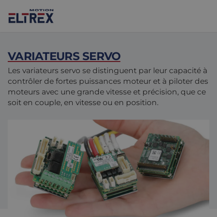
VARIATEURS SERVO
Les variateurs servo se distinguent par leur capacité à
contrôler de fortes puissances moteur et à piloter des
moteurs avec une grande vitesse et précision, que ce
Nos solutions
soit en couple, en vitesse ou en position.
Marchés
Moteurs
Entraînements et contrôleurs
Agroalimentaire
Projects
Intralogistique
Mécanique
Marques
Solutions de contrôle de mouvement
Sciences de la vie
Actualités
Conception et prototypage
Environnements difficiles
Nous Contacter