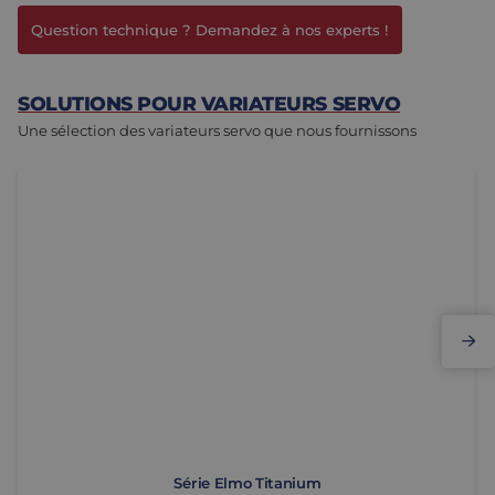
Question technique ? Demandez à nos experts !
SOLUTIONS POUR VARIATEURS SERVO
Une sélection des variateurs servo que nous fournissons
S&eacute;rie Elmo Titanium
S
Série Elmo Titanium