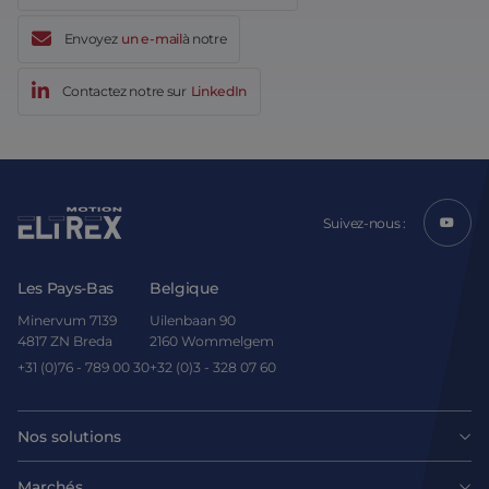
Envoyez
un e-mail
à notre
Contactez notre sur
LinkedIn
Suivez-nous :
Les Pays-Bas
Belgique
Minervum 7139
Uilenbaan 90
4817 ZN Breda
2160 Wommelgem
+31 (0)76 - 789 00 30
+32 (0)3 - 328 07 60
Nos solutions
Moteurs
Marchés