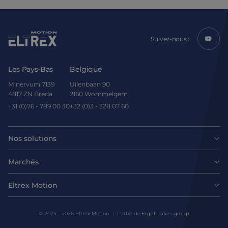
Suivez-nous :
Les Pays-Bas
Belgique
Minervum 7139
Uilenbaan 90
4817 ZN Breda
2160 Wommelgem
+31 (0)76 - 789 00 30
+32 (0)3 - 328 07 60
Nos solutions
Moteurs
Marchés
Agroalimentaire
Entraînements et contrôleurs
Eltrex Motion
Dernières nouvelles
Intralogistique
Mécanique
© 2024 - 2026 Eltrex Motion
Partie de
Eight Lakes group