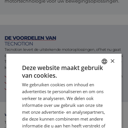
motortechnologie voor uw bewegingsoplossingen.
Assemblage & Customizing
Manufacturing
Defensie
Over ons
Werken bij
DE VOORDELEN VAN
TECNOTION
Tecnotion levert de uitstekende motoroplossingen, of het nu gaat
om catalogus- of maatwerkmotoren. Met zijn schat aan ervaring is
×
Tecnotion gewend om elke bewegingsvraag met ongeëvenaarde
Deze website maakt gebruik
kwaliteit te ontwerpen en te bouwen.
van cookies.
Onafhankelijke leverancier van lineaire- en torque motoren
DUTCH
30 jaar ervaring
We gebruiken cookies om inhoud en
ENGLISH
standaard producten en maatwerk oplossingen
advertenties te personaliseren en om ons
FRENCH
verkeer te analyseren. We delen ook
informatie over uw gebruik van onze site
met onze advertentie- en analysepartners,
WAAROM WIJ TECNOTION AANBEVELEN
die deze kunnen combineren met andere
Tecnotion blinkt uit in de motion control-industrie met zijn
informatie die u aan hen heeft verstrekt of