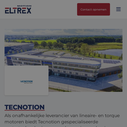
Contact opnemen
Onze oplossingen
Motoren
Markten
Drives & controllers
Projecten
Agri-food
Intralogistics
Mechanicals
Merken
TECNOTION
Motion Control Solutions
Life sciences
Nieuws
Als onafhankelijke leverancier van lineaire- en torque
Design & prototyping
Harsh environments
motoren biedt Tecnotion gespecialiseerde
Contact opnemen