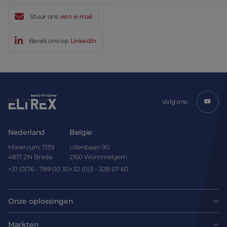
Stuur ons
een e-mail
Bereik ons op
LinkedIn
Volg ons:
Nederland
Belgie
Minervum 7139
Uilenbaan 90
4817 ZN Breda
2160 Wommelgem
+31 (0)76 - 789 00 30
+32 (0)3 - 328 07 60
Onze oplossingen
Motoren
Markten