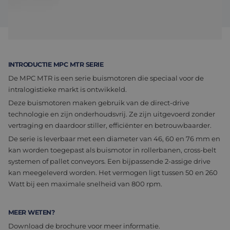
Assemblage & Customizing
Manufacturing
Defensie
Over ons
Werken bij
INTRODUCTIE MPC MTR SERIE
De MPC MTR is een serie buismotoren die speciaal voor de
intralogistieke markt is ontwikkeld.
Deze buismotoren maken gebruik van de direct-drive
technologie en zijn onderhoudsvrij. Ze zijn uitgevoerd zonder
vertraging en daardoor stiller, efficiënter en betrouwbaarder.
De serie is leverbaar met een diameter van 46, 60 en 76 mm en
kan worden toegepast als buismotor in rollerbanen, cross-belt
systemen of pallet conveyors. Een bijpassende 2-assige drive
kan meegeleverd worden. Het vermogen ligt tussen 50 en 260
Watt bij een maximale snelheid van 800 rpm.
MEER WETEN?
Download de brochure voor meer informatie.