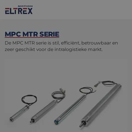
MPC MTR SERIE
De MPC MTR serie is stil, efficiënt, betrouwbaar en
zeer geschikt voor de intralogistieke markt.
Onze oplossingen
Motoren
Markten
Drives & controllers
Projecten
Agri-food
Intralogistics
Mechanicals
Merken
Motion Control Solutions
Life sciences
Nieuws
Design & prototyping
Harsh environments
Contact opnemen