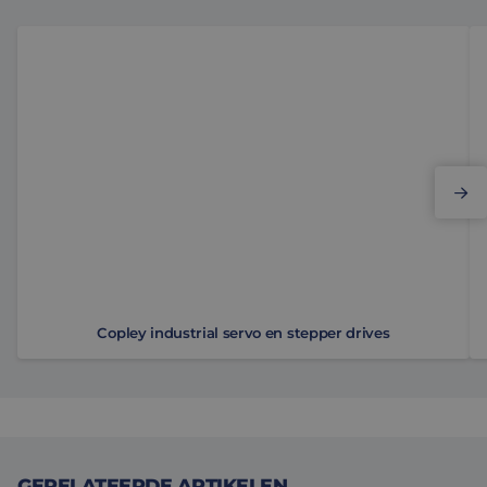
<strong>Copley industrial servo en stepper drives</st
Co
Copley industrial servo en stepper drives
GERELATEERDE ARTIKELEN