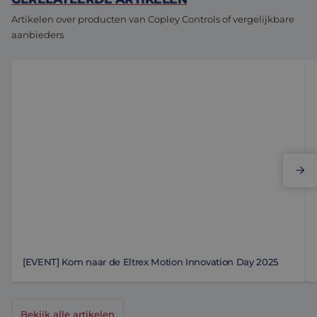
Artikelen over producten van Copley Controls of vergelijkbare
aanbieders
[EVENT] Kom naar de Eltrex Motion Innovation Day 2
Re
[EVENT] Kom naar de Eltrex Motion Innovation Day 2025
Bekijk alle artikelen