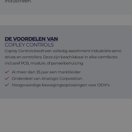
industrieën.
Assemblage & Customizing
Manufacturing
Defensie
Over ons
Werken bij
DE VOORDELEN VAN
COPLEY CONTROLS
Copley Controls biedt een volledig assortiment industriële servo
drives en controllers. Deze zijn beschikbaar in elke vormfactor,
inclusief PCB, module, of paneelbehuizing.
Al meer dan 35 jaar een marktleider
Onderdeel van Analogic Corporation​
Hoogwaardige bewegingsoplossingen voor OEM's