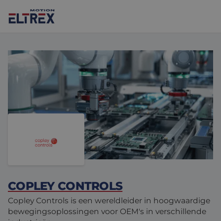
Onze oplossingen
Motoren
Markten
Drives & controllers
Projecten
Agri-food
Intralogistics
Mechanicals
Merken
COPLEY CONTROLS
Motion Control Solutions
Life sciences
Nieuws
Copley Controls is een wereldleider in hoogwaardige
Design & prototyping
Harsh environments
bewegingsoplossingen voor OEM's in verschillende
Contact opnemen