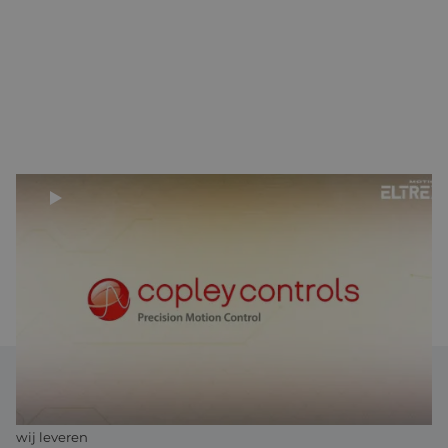
WAAROM WIJ COPLEY CONTROLS AANBEVELEN
De drives van Copley zijn tevens zeer geschikt voor compacte
oplossingen zoals robots en AGV’s en AMR’s. Voor extreme
omstandigheden (harsh environments) beschikt Copley over
een speciale Ruggedised productenlijn.
COPLEY CONTROLS PRODUCTEN
Een selectie van het product gamma van Copley Controls dat
wij leveren