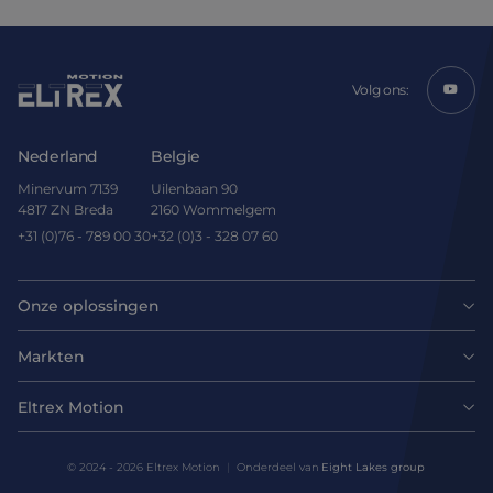
Volg ons:
Nederland
Belgie
Minervum 7139
Uilenbaan 90
4817 ZN Breda
2160 Wommelgem
+31 (0)76 - 789 00 30
+32 (0)3 - 328 07 60
Onze oplossingen
Motoren
Markten
Agri-food
Drives & controllers
Eltrex Motion
Laatste nieuws
Intralogistics
Mechanicals
© 2024 - 2026 Eltrex Motion
Onderdeel van
Eight Lakes group