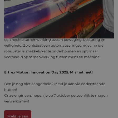
essentieel onderdeel van het ontwerp. Door veiligheidsfuncties
direct in de aandrijftechnologie te integreren, verandert de
hele aanpak: van losse, geïsoleerde modules naar een
naadloos, veiligheidsgeïntegreerd platform.
Tijdens deze presentatie ontdek je hoe veiligheid op
aandrijfniveau het systeemontwerp vernieuwt en zorgt voor
een hechte samenwerking tussen beweging, besturing en
veiligheid. Zo ontstaat een automatiseringsomgeving die
robuuster is, makkelijker te onderhouden en optimaal
voorbereid op samenwerking tussen mens en machine.
Eltrex Motion Innovation Day 2025. Mis het niet!
Ben je nog niet aangemeld? Meld je aan via onderstaande
button!
Onze engineers hopen je op 7 oktober persoonlijk te mogen
verwelkomen!
Meld je aan