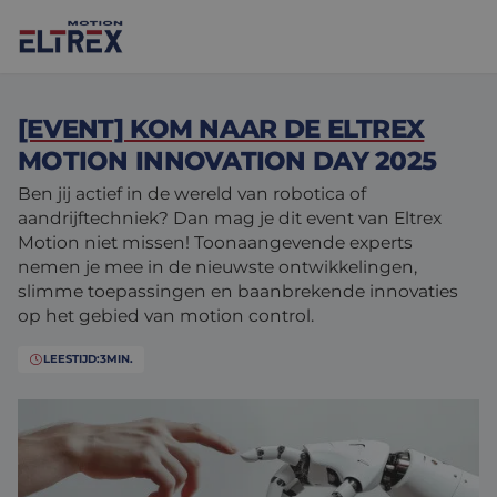
[EVENT] KOM NAAR DE ELTREX
MOTION INNOVATION DAY 2025
Ben jij actief in de wereld van robotica of
aandrijftechniek? Dan mag je dit event van Eltrex
Onze oplossingen
Motion niet missen! Toonaangevende experts
nemen je mee in de nieuwste ontwikkelingen,
Motoren
Markten
slimme toepassingen en baanbrekende innovaties
op het gebied van motion control.
Drives & controllers
Projecten
Agri-food
LEESTIJD:
3
MIN.
Intralogistics
Mechanicals
Merken
Motion Control Solutions
Life sciences
Nieuws
Design & prototyping
Harsh environments
Contact opnemen