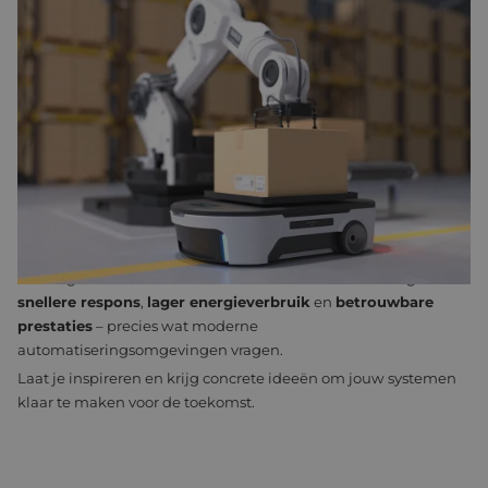
HOGERE VERMOGENSDICHTHEID: OP WEG NAAR SLIMMERE, MEER
GEÏNTEGREERDE MOTION SYSTEMEN
PRESENTATIE DOOR SIMONE PEDRAZZI, APPLICATIONS
ENGINEERING MANAGER BIJ ELMO MOTION CONTROL
Bij motion control draait het niet meer alleen om zoveel
mogelijk vermogen leveren, maar om
slimmer presteren
:
hogere vermogensdichtheid in steeds compactere, efficiëntere
en intelligentere systemen.
Tijdens deze presentatie ontdek je hoe de nieuwste
halfgeleidertechnologieën en slimme oplossingen voor
thermisch beheer de prestaties van motoraandrijvingen naar
een hoger niveau tillen. Je ziet hoe deze innovaties zorgen voor
snellere respons
,
lager energieverbruik
en
betrouwbare
prestaties
– precies wat moderne
automatiseringsomgevingen vragen.
Laat je inspireren en krijg concrete ideeën om jouw systemen
klaar te maken voor de toekomst.