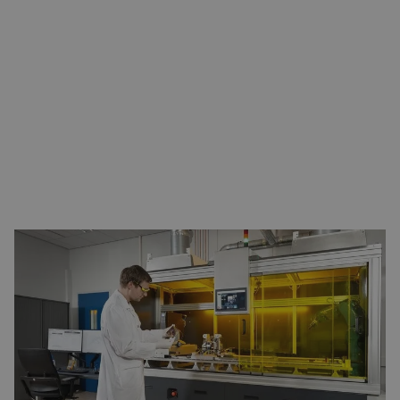
IMPULSE PRINTING: MICRO-ELECTRONICA PRODUCTIE MET HIGH-
SPEED, HIGH EFFICIENCY MOTION CONTROL
PRESENTATIE DOOR FABIEN BRUNING, CO-FOUNDER & CTO,
FONONTECH
Geavanceerde chip-packaging met FononTech’s
Impulse
Printing technologie
. Rapid Parallel Heating zorgt voor de
snelste en meest accurate 3D printtechniek voor chips op de
markt. Real-time precisie motion control maakt dit mogelijk en