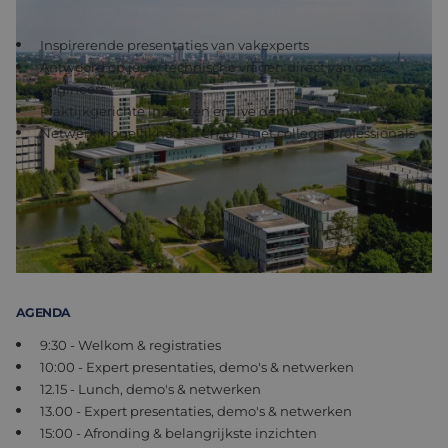
7 OKTOBER 2025 | 9:30-17:00 | HIGH TECH CAMPUS | EINDHOVEN
Inspirerende presentaties van vakexperts
Antwoord op jouw technische vragen direct van onze
engineers
Praktijkgerichte inzichten en live demo’s
Netwerkmogelijkheden en fun met collega-professionals
Let op! In verband met de aanwezigheid van internationale
vakexperts zal het event
Engelstalig
zijn.
Meld je aan
AGENDA
9:30 - Welkom & registraties
10:00 - Expert presentaties, demo's & netwerken
12.15 - Lunch, demo's & netwerken
13.00 - Expert presentaties, demo's & netwerken
15:00 - Afronding & belangrijkste inzichten