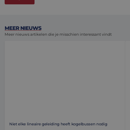
MEER NIEUWS
Meer nieuws artikelen die je misschien interessant vindt
Niet elke lineaire geleiding heeft kogelbussen nodig
Ko
Niet elke lineaire geleiding heeft kogelbussen nodig