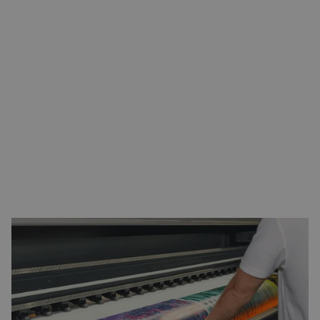
FUNCTIONAL SAFETY, EEN STRUCTURELE VERSCHUIVING IN
SYSTEEMONTWERP
PRESENTATIE DOOR SIMONE PEDRAZZI, APPLICATIONS
ENGINEERING MANAGER BIJ ELMO MOTION CONTROL
Automatiseringssystemen worden steeds complexer – en
functionele veiligheid
is daarbij geen luxe meer, maar een