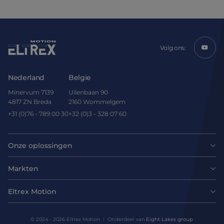
Volg ons:
Nederland
Belgie
Minervum 7139
Uilenbaan 90
4817 ZN Breda
2160 Wommelgem
+31 (0)76 - 789 00 30
+32 (0)3 - 328 07 60
Onze oplossingen
Motoren
Markten
Agri-food
Drives & controllers
Eltrex Motion
Laatste nieuws
Intralogistics
Mechanicals
© 2024 - 2026 Eltrex Motion
Onderdeel van
Eight Lakes group