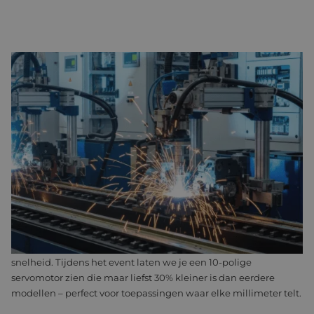
COMPACT MOTION CONTROL DESIGN MET ILSM MOTOREN
PRESENTATIE DOOR MOTOR POWER COMPANY
De sterk gereduceerde mechanische complexiteit van de
ILSM-technologie (Independent Linear Synchronous
Motor)
levert ongekende prestaties in een compact design.
Dankzij directe aandrijving behoren riemen, schroeven en
tandwielen tot het verleden. Het resultaat? Razendsnelle,
uiterst precieze en volledig spelingvrije bewegingen, minder
mechanische complexiteit én lagere onderhoudskosten.
Maak naast de interessante presentatie ook kennis met de
multipoolarchitectuur
; hierdoor ontwerp je compacter dan
ooit, zonder concessies te doen aan vermogen, efficiëntie of
snelheid. Tijdens het event laten we je een 10-polige
servomotor zien die maar liefst 30% kleiner is dan eerdere
modellen – perfect voor toepassingen waar elke millimeter telt.