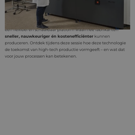
resulteert in een superflexibel en schaalbaar printplatform.
Achter deze innovatie schuilt realtime, nauwkeurige motion
control die zorgt voor perfecte overlay-prestaties. Zo ontstaat
een flexibel en schaalbaar platform waarmee fabrikanten
sneller, nauwkeuriger én kostenefficiënter
kunnen
produceren. Ontdek tijdens deze sessie hoe deze technologie
de toekomst van high-tech productie vormgeeft – en wat dat
voor jouw processen kan betekenen.