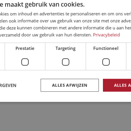
e maakt gebruik van cookies.
schien interessant vindt
kies om inhoud en advertenties te personaliseren en om ons ver
len ook informatie over uw gebruik van onze site met onze adver
n nodig
 die deze kunnen combineren met andere informatie die u aan hen
n verzameld door uw gebruik van hun diensten.
Privacybeleid
Prestatie
Targeting
Functioneel
ERGEVEN
ALLES AFWIJZEN
ALLES 
trikt noodzakelijk
Prestatie
Targeting
Functioneel
Niet-geclassificee
 cookies maken de kernfunctionaliteiten van de website mogelijk, zoals gebruikersaanm
bsite kan niet goed worden gebruikt zonder de strikt noodzakelijke cookies.