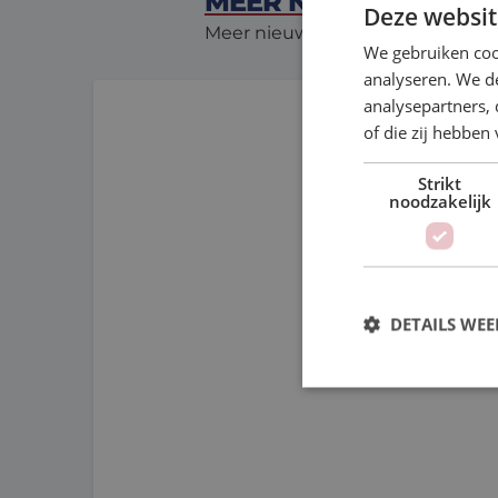
MEER NIEUWS
Deze websit
Meer nieuws artikelen die je mis
We gebruiken coo
analyseren. We de
Niet elke lineaire geleiding heeft kogelbusse
analysepartners,
of die zij hebbe
Strikt
noodzakelijk
DETAILS WE
S
Strikt noodzakelijke
accountbeheer. De we