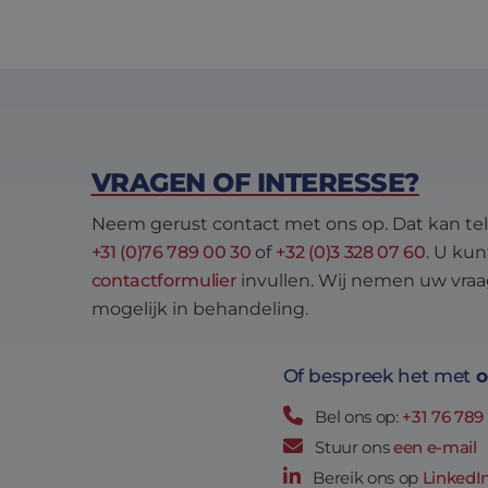
MUID
Micro
Corp
.bing
SRM_B
Micro
Corp
.c.bi
MR
Micro
VRAGEN OF INTERESSE?
Corp
.c.cla
Neem gerust contact met ons op. Dat kan tel
_clck
.eltre
+31 (0)76 789 00 30
of
+32 (0)3 328 07 60
. U kun
moti
contactformulier
invullen. Wij nemen uw vraa
SM
.c.cla
mogelijk in behandeling.
ANONCHK
Micro
Corp
Of bespreek het met
o
.c.cla
_clsk
Micro
Bel ons op:
+31 76 789
.eltre
moti
Stuur ons
een e-mail
Bereik ons op
LinkedI