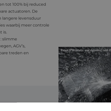
 en tot 100% bij reduced
kbare actuatoren. De
n langere levensduur
ies waarbij meer controle
 is.
 : slimme
egen, AGV’s,
are treden en