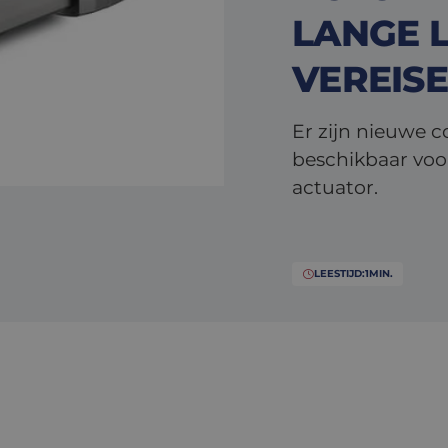
LANGE 
VEREIS
Er zijn nieuwe c
beschikbaar voor
actuator.
LEESTIJD:
1
MIN.