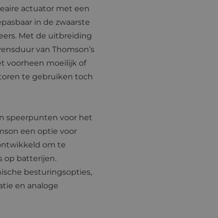
neaire actuator met een
epasbaar in de zwaarste
ers. Met de uitbreiding
evensduur van Thomson’s
et voorheen moeilijk of
toren te gebruiken toch
n speerpunten voor het
mson een optie voor
ontwikkeld om te
 op batterijen.
nische besturingsopties,
tie en analoge