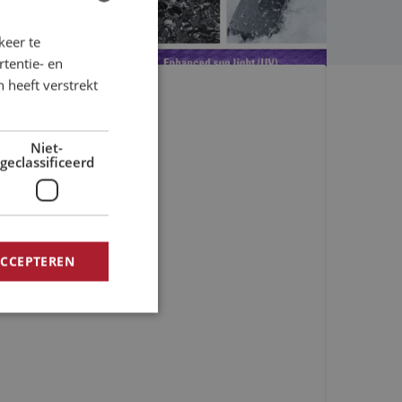
keer te
DUTCH
tentie- en
ENGLISH
Koppel in 
 heeft verstrekt
FRENCH
Niet-
geclassificeerd
ACCEPTEREN
rd
elding en