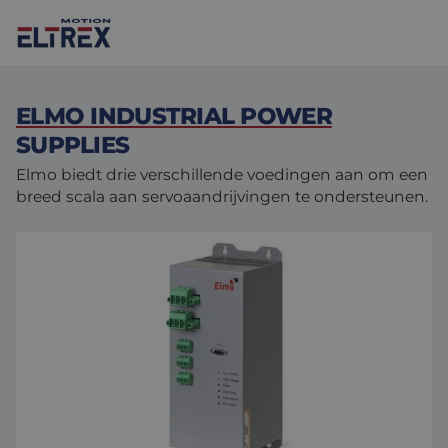
ELMO INDUSTRIAL POWER
SUPPLIES
Elmo biedt drie verschillende voedingen aan om een
breed scala aan servoaandrijvingen te ondersteunen.
Onze oplossingen
Motoren
Markten
Drives & controllers
Projecten
Agri-food
Intralogistics
Mechanicals
Merken
Motion Control Solutions
Life sciences
Nieuws
Design & prototyping
Harsh environments
Contact opnemen