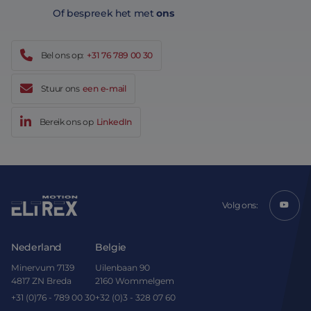
Of bespreek het met
ons
Bel ons op:
+31 76 789 00 30
Stuur ons
een e-mail
Bereik ons op
LinkedIn
Volg ons:
Nederland
Belgie
Minervum 7139
Uilenbaan 90
4817 ZN Breda
2160 Wommelgem
+31 (0)76 - 789 00 30
+32 (0)3 - 328 07 60