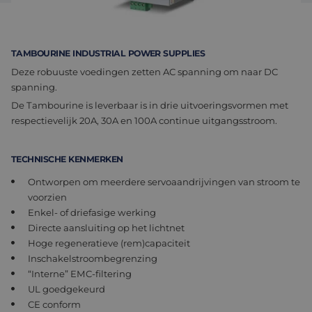
Assemblage & Customizing
Manufacturing
Defensie
Over ons
TAMBOURINE INDUSTRIAL POWER SUPPLIES
Deze robuuste voedingen zetten AC spanning om naar DC
Werken bij
spanning.
De Tambourine is leverbaar is in drie uitvoeringsvormen met
respectievelijk 20A, 30A en 100A continue uitgangsstroom.
TECHNISCHE KENMERKEN
Ontworpen om meerdere servoaandrijvingen van stroom te
voorzien
Enkel- of driefasige werking
Directe aansluiting op het lichtnet
Hoge regeneratieve (rem)capaciteit
Inschakelstroombegrenzing
“Interne” EMC-filtering
UL goedgekeurd
CE conform