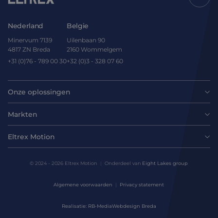
Nederland
Belgie
Minervum 7139
Uilenbaan 90
4817 ZN Breda
2160 Wommelgem
+31 (0)76 - 789 00 30
+32 (0)3 - 328 07 60
Onze oplossingen
Motoren
Markten
Agri-food
Drives & controllers
Eltrex Motion
Laatste nieuws
Intralogistics
Mechanicals
© 2024 - 2026 Eltrex Motion
Onderdeel van
Eight Lakes group
Technisch advies aanvragen
Life sciences
Algemene voorwaarden
Privacy statement
Motion Control Solutions
Contact opnemen
Realisatie: RB-Media
Webdesign Breda
Harsh environments
Design & prototyping