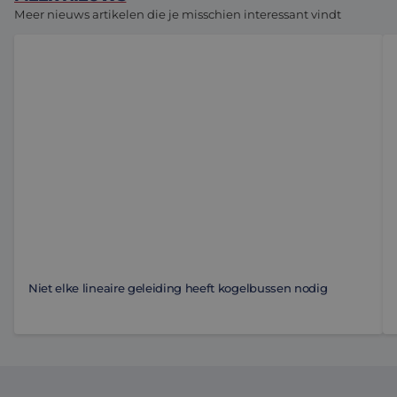
Meer nieuws artikelen die je misschien interessant vindt
Niet elke lineaire geleiding heeft kogelbussen nodig
Ko
Niet elke lineaire geleiding heeft kogelbussen nodig