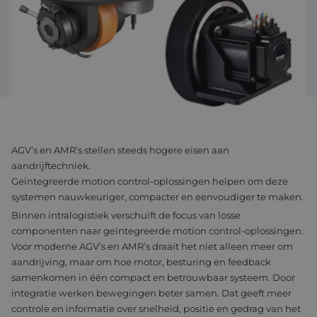
Assemblage & Customizing
Manufacturing
Defensie
Over ons
Werken bij
AGV’s en AMR’s stellen steeds hogere eisen aan
aandrijftechniek.
Geïntegreerde motion control-oplossingen helpen om deze
systemen nauwkeuriger, compacter en eenvoudiger te maken.
Binnen intralogistiek verschuift de focus van losse
componenten naar geïntegreerde motion control-oplossingen.
Voor moderne AGV’s en AMR’s draait het niet alleen meer om
aandrijving, maar om hoe motor, besturing en feedback
samenkomen in één compact en betrouwbaar systeem. Door
integratie werken bewegingen beter samen. Dat geeft meer
controle en informatie over snelheid, positie en gedrag van het