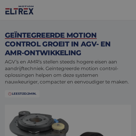
GEÏNTEGREERDE MOTION
CONTROL GROEIT IN AGV- EN
AMR-ONTWIKKELING
AGV’s en AMR’s stellen steeds hogere eisen aan
Onze oplossingen
aandrijftechniek. Geïntegreerde motion control-
oplossingen helpen om deze systemen
Motoren
Markten
nauwkeuriger, compacter en eenvoudiger te maken.
Drives & controllers
Projecten
Agri-food
LEESTIJD:
2
MIN.
Intralogistics
Mechanicals
Merken
Motion Control Solutions
Life sciences
Nieuws
Design & prototyping
Harsh environments
Contact opnemen