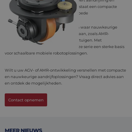
De MSS Steering Wheel-serie combineert aandrijving en
besturing in één module. Hierdoor ontstaat een compacte
oplossing met hoge stuurprecisie en goede
manoeuvreerbaarheid.
Dit is vooral belangrijk in toepassingen waar nauwkeurige
positionering en flexibiliteit centraal staan, zoals AMR-
systemen en autonome logistieke voertuigen. Met
draagvermogens tot 2500 kg vormt deze serie een sterke basis
voor schaalbare mobiele robotoplossingen.
Wilt u uw AGV- of AMR-ontwikkeling versnellen met compacte
en nauwkeurige aandrijfoplossingen? Vraag direct advies aan
en ontdek de mogelijkheden.
Contact opnemen
MEER NIEUWS