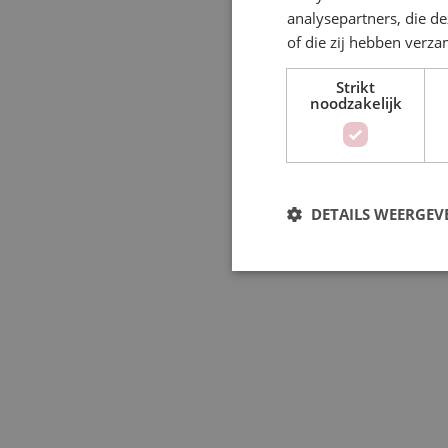
analysepartners, die d
of die zij hebben verz
Strikt
noodzakelijk
DETAILS WEERGEV
Strikt no
Strikt noodzakelijke cookies
accountbeheer. De website ka
Aan
Naam
Do
PHPSESSID
PH