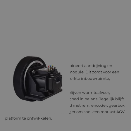
MSD DRIVING WHEEL
De MSD Driving Wheel-serie combineert aandrijving en
mechanica in één compacte wielmodule. Dit zorgt voor een
hoge vermogensdichtheid en beperkte inbouwruimte,
geschikt voor AGV’s tot 3 ton.
Door het geïntegreerde ontwerp blijven warmteafvoer,
geluidsniveau en belastbaarheid goed in balans. Tegelijk blijft
configuratie mogelijk, bijvoorbeeld met rem, encoder, gearbox
en driver. Dit maakt het eenvoudiger om snel een robuust AGV-
platform te ontwikkelen.