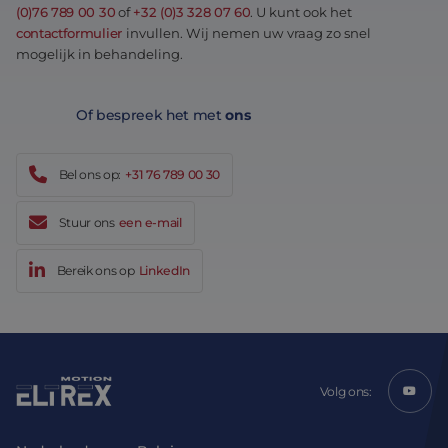
(0)76 789 00 30
of
+32 (0)3 328 07 60
. U kunt ook het
contactformulier
invullen. Wij nemen uw vraag zo snel
mogelijk in behandeling.
Of bespreek het met
ons
Bel ons op:
+31 76 789 00 30
Stuur ons
een e-mail
Bereik ons op
LinkedIn
Volg ons: