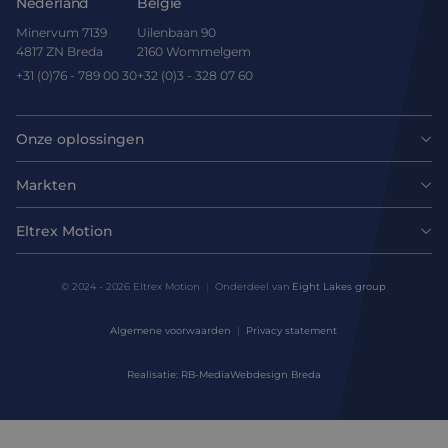
Nederland
Belgie
Minervum 7139
Uilenbaan 90
4817 ZN Breda
2160 Wommelgem
+31 (0)76 - 789 00 30
+32 (0)3 - 328 07 60
Onze oplossingen
Motoren
Markten
Agri-food
Drives & controllers
Eltrex Motion
Laatste nieuws
Intralogistics
Mechanicals
© 2024 - 2026 Eltrex Motion
Onderdeel van
Eight Lakes group
Technisch advies aanvragen
Life sciences
Algemene voorwaarden
Privacy statement
Motion Control Solutions
Contact opnemen
Realisatie: RB-Media
Webdesign Breda
Harsh environments
Design & prototyping
Over ons
Manufacturing
Assemblage & Customizing