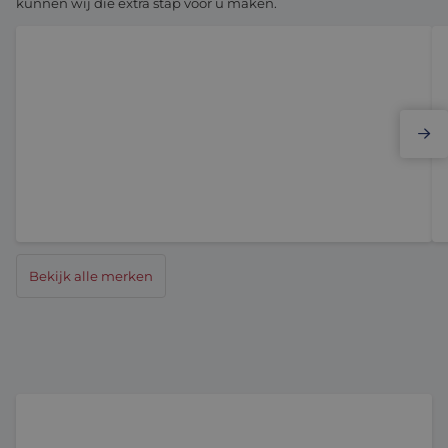
kunnen wij die extra stap voor u maken.
Elmo Motion Control
Bekijk alle merken
Niet elke lineaire geleiding heeft kogelbussen nodig