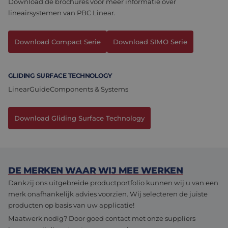
Download de brochures voor meer informatie over
Assemblage & Customizing
Manufacturing
lineairsystemen van PBC Linear.
Defensie
Over ons
Download Compact Serie
Download SIMO Serie
Werken bij
GLIDING SURFACE TECHNOLOGY
LinearGuideComponents & Systems
Download Gliding Surface Technology
DE MERKEN WAAR WIJ MEE WERKEN
Dankzij ons uitgebreide productportfolio kunnen wij u van een
merk onafhankelijk advies voorzien. Wij selecteren de juiste
producten op basis van uw applicatie!
Maatwerk nodig? Door goed contact met onze suppliers