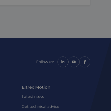
Microsoft-
sessiestatus te
ieke gebruikers-ID.
Algemeen wordt
Microsoft-
oede werking van
 het gebruik van de
kkenheid op de
Follow us:
liteit te
 het gebruik van de
e website gebruikt
Eltrex Motion
heeft gezien voordat
Latest news
 software. Het
op te slaan en om
essie voor
Get technical advice