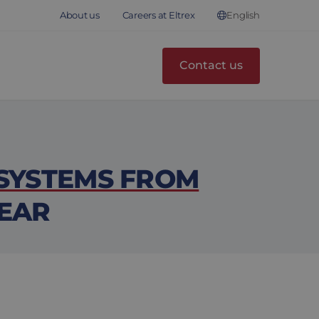
English
About us
Careers at Eltrex
Contact us
 SYSTEMS FROM
NEAR