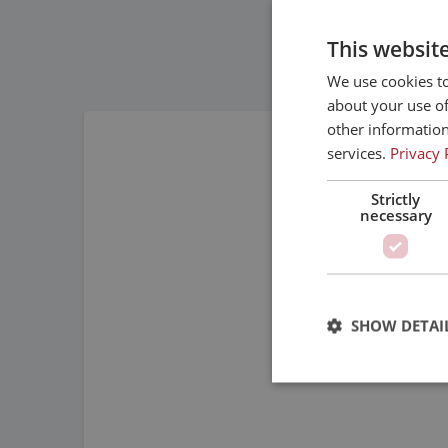
This websit
We use cookies to
about your use of
Not Every Linear Motion System Requires Bal
other information
services.
Privacy 
Strictly
necessary
SHOW DETAI