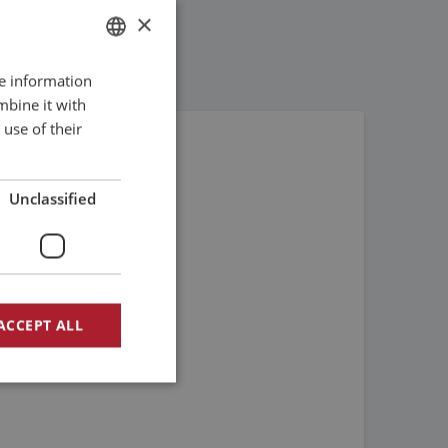
×
re information
DUTCH
mbine it with
ENGLISH
use of their
FRENCH
Unclassified
ACCEPT ALL
d