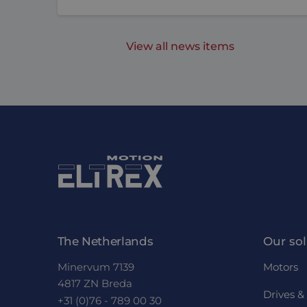
.clari
_ga_KL0R7Q13WC
MUID
Micro
Corp
View all news items
.bing
SRM_B
Micro
Corp
.c.bi
MR
Micro
Corp
.c.cla
_clck
.eltre
moti
SM
.c.cla
ANONCHK
Micro
The Netherlands
Our sol
Corp
.c.cla
Minervum 7139
Motors
_clsk
Micro
.eltre
4817 ZN Breda
moti
Drives & 
+31 (0)76 - 789 00 30