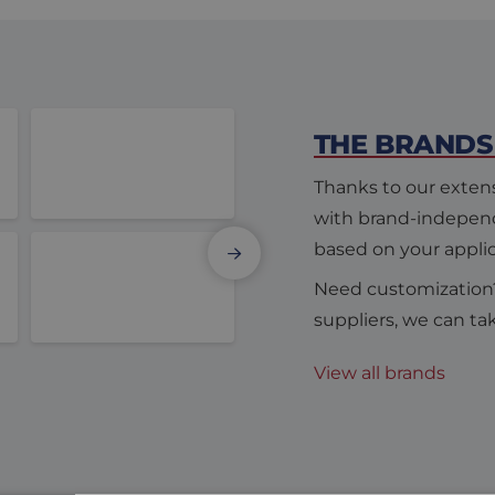
THE BRANDS
Linear
Motor Power Company
Thanks to our extens
with brand-independ
based on your applic
Need customization
Copley Controls
suppliers, we can ta
View all brands