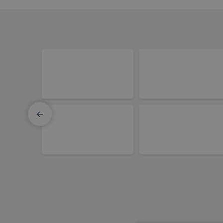
Elmo Motion Control
Thomson 
PBC Linear
MOONS'