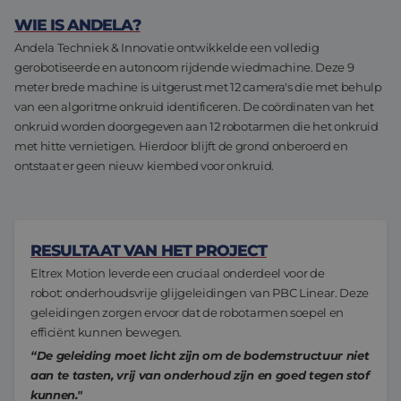
Assemblage & Customizing
Manufacturing
WIE IS ANDELA?
Andela Techniek & Innovatie ontwikkelde een volledig
Defensie
Over ons
gerobotiseerde en autonoom rijdende wiedmachine. Deze 9
meter brede machine is uitgerust met 12 camera's die met behulp
Werken bij
van een algoritme onkruid identificeren. De coördinaten van het
onkruid worden doorgegeven aan 12 robotarmen die het onkruid
met hitte vernietigen. Hierdoor blijft de grond onberoerd en
ontstaat er geen nieuw kiembed voor onkruid.
RESULTAAT VAN HET PROJECT
Eltrex Motion leverde een cruciaal onderdeel voor de
robot: onderhoudsvrije glijgeleidingen van PBC Linear. Deze
geleidingen zorgen ervoor dat de robotarmen soepel en
efficiënt kunnen bewegen.
“De geleiding moet licht zijn om de bodemstructuur niet
aan te tasten, vrij van onderhoud zijn en goed tegen stof
kunnen."