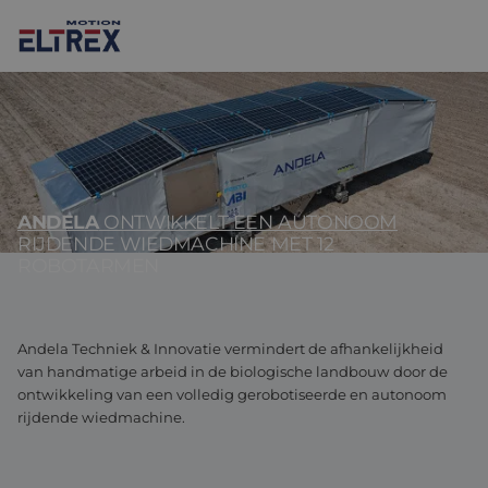
ANDELA
ONTWIKKELT EEN AUTONOOM
Onze oplossingen
RIJDENDE WIEDMACHINE MET 12
ROBOTARMEN
Motoren
Markten
Drives & controllers
Projecten
Agri-food
Andela Techniek & Innovatie vermindert de afhankelijkheid
Intralogistics
Mechanicals
Merken
van handmatige arbeid in de biologische landbouw door de
ontwikkeling van een volledig gerobotiseerde en autonoom
Motion Control Solutions
Life sciences
Nieuws
rijdende wiedmachine.
Design & prototyping
Harsh environments
Contact opnemen