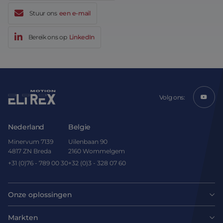
Stuur ons
een e-mail
Bereik ons op
LinkedIn
Volg ons:
Nederland
Belgie
Minervum 7139
Uilenbaan 90
4817 ZN Breda
2160 Wommelgem
+31 (0)76 - 789 00 30
+32 (0)3 - 328 07 60
Onze oplossingen
Motoren
Markten