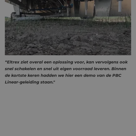
arbeid, wat steeds moeilijker te vinden én duur is. Er is
behoefte om het wieden te automatiseren om de
afhankelijkheid van handarbeid te verminderen en de
efficiëntie te verhogen. Daarom ontwikkelde Andela de
‘handjes’ met hun innovatieve Andela Robot Weeder 912 (ARW-
912).
ANDELA OVER ELTREX MOTION
“Eltrex ziet overal een oplossing voor, kan vervolgens ook
snel schakelen en snel uit eigen voorraad leveren. Binnen
de kortste keren hadden we hier een demo van de PBC
Linear-geleiding staan."