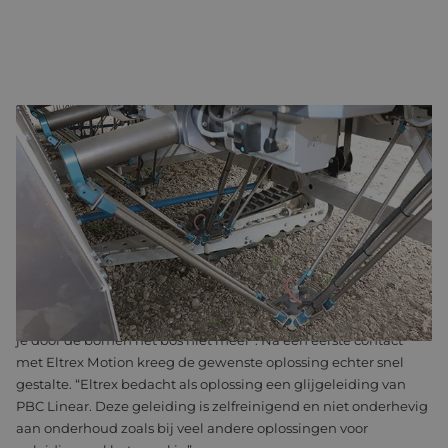
ANDELA SCHAKELT HULP ELTREX IN VOOR ONKRUIDROBOT
De robotarmen zijn traploos op verschillende rij-afstanden in te
stellen. “Dat moet heel precies gebeuren, zonder dat de
robotarmen draaien”, licht Andela toe. De geleiding was dan
ook een belangrijk aandachtspunt tijdens de ontwikkeling van
de ARW-912.
“Voor ons stond al snel vast dat we voor de geleiding een rails
wilden hebben, maar dan heb je nog steeds 1001 opties en zie
je door de bomen het bos niet meer”. Na een eerste contact
met Eltrex Motion kreeg de gewenste oplossing echter snel
gestalte. “Eltrex bedacht als oplossing een glijgeleiding van
PBC Linear. Deze geleiding is zelfreinigend en niet onderhevig
aan onderhoud zoals bij veel andere oplossingen voor