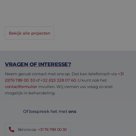
LAUWEN ARGO ENGINEERING WERKT AAN DE
TOEKOMST VAN ELEKTRISCHE ONKRUIDBESTRIJDING
<h1 id="header__title" class="header__title">Lauwen 
<s
Bekijk alle projecten
VRAGEN OF INTERESSE?
Neem gerust contact met ons op. Dat kan telefonisch via
+31
(0)76 789 00 30
of
+32 (0)3 328 07 60
. U kunt ook het
contactformulier
invullen. Wij nemen uw vraag zo snel
mogelijk in behandeling.
Of bespreek het met
ons
Bel ons op:
+31 76 789 00 30