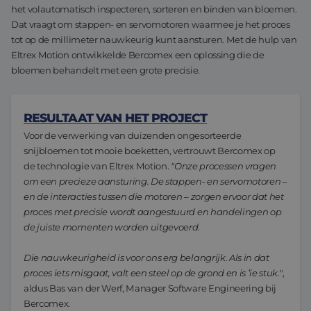
het volautomatisch inspecteren, sorteren en binden van bloemen.
Assemblage & Customizing
Manufacturing
Dat vraagt om stappen- en servomotoren waarmee je het proces
tot op de millimeter nauwkeurig kunt aansturen. Met de hulp van
Defensie
Over ons
Eltrex Motion ontwikkelde Bercomex een oplossing die de
bloemen behandelt met een grote precisie.
Werken bij
RESULTAAT VAN HET PROJECT
Voor de verwerking van duizenden ongesorteerde
snijbloemen tot mooie boeketten, vertrouwt Bercomex op
de technologie van Eltrex Motion.
"
O
nze processen vragen
om een precieze aansturing. De stappen- en servomotoren –
en de interacties tussen die motoren – zorgen ervoor dat het
proces met precisie wordt aangestuurd en handelingen op
de juiste momenten worden uitgevoerd.
Die nauwkeurigheid is voor ons erg belangrijk. Als in dat
proces iets misgaat, valt een steel op de grond en is ’ie stuk."
,
aldus Bas van der Werf, Manager Software Engineering bij
Bercomex.