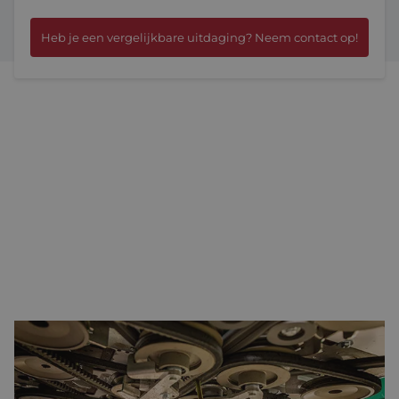
Heb je een vergelijkbare uitdaging? Neem contact op!
MOTOREN VOOR DIVERSE TOEPASSINGEN
Volgens Van der Werf zitten ‘overal in de machine’ door Eltrex
Motion geadviseerde en geleverde motoren van Moons. Aan