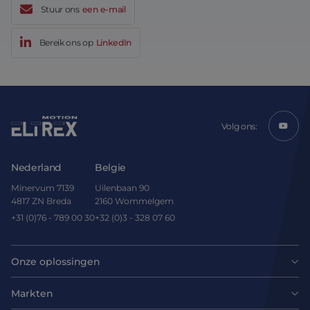
Stuur ons
een e-mail
Bereik ons op
LinkedIn
Volg ons:
Nederland
Belgie
Minervum 7139
Uilenbaan 90
4817 ZN Breda
2160 Wommelgem
+31 (0)76 - 789 00 30
+32 (0)3 - 328 07 60
Onze oplossingen
Motoren
Markten