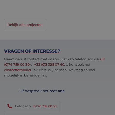
LAUWEN ARGO ENGINEERING WERKT AAN DE
TOEKOMST VAN ELEKTRISCHE ONKRUIDBESTRIJDING
<h1 id="header__title" class="header__title">Lauwen 
<
Bekijk alle projecten
VRAGEN OF INTERESSE?
Neem gerust contact met ons op. Dat kan telefonisch via
+31
(0)76 789 00 30
of
+32 (0)3 328 07 60
. U kunt ook het
contactformulier
invullen. Wij nemen uw vraag zo snel
mogelijk in behandeling.
Of bespreek het met
ons
Bel ons op:
+31 76 789 00 30