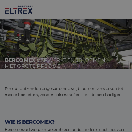
BERCOMEX
VERWERKT SNIJBLOEMEN
Onze oplossingen
MET GROTE PRECISIE
Motoren
Markten
Drives & controllers
Projecten
Agri-food
Per uur duizenden ongesorteerde snijbloemen verwerken tot
mooie boeketten, zonder ook maar één steel te beschadigen.
Intralogistics
Mechanicals
Merken
Motion Control Solutions
Life sciences
Nieuws
WIE IS BERCOMEX?
Design & prototyping
Harsh environments
Contact opnemen
Bercomex ontwerpt en assembleert onder andere machines voor