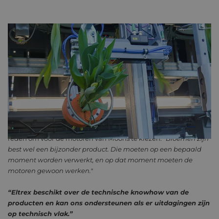
ELTREX ALS TECHNISCH STEUNPILAAR
De Moons-motoren worden volgens Van der Werf al jarenlang
toegepast.
“We maken al ruim tien jaar Furora’s. Dat hebben
we door de jaren heen zoveel mogelijk met dezelfde
componenten gedaan, zodat we ook de Furora’s van tien jaar
geleden nog gewoon kunnen ondersteunen en onze monteurs
op locatie over de juiste onderdelen beschikken."
Betrouwbaarheid was voor Bercomex ook een belangrijke
reden om voor de motoren van Moons te kiezen.
“Bloemen zijn
best wel een bijzonder product. Die moeten op een bepaald
moment worden verwerkt, en op dat moment moeten de
motoren gewoon werken."
“Eltrex beschikt over de technische knowhow van de
producten en kan ons ondersteunen als er uitdagingen zijn
op technisch vlak.”