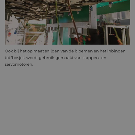
het begin van de Furora bevindt zich de verenkelaar. Hier
zorgen software en een stappenmotor ervoor dat de stelen in
de juiste positie komen te liggen, zodat iedere grijper in de
machine één bloem kan pakken. “Door voortdurend te
vertragen of te versnellen komen alle stelen op dezelfde
afstand van elkaar te liggen. Timing is hierbij erg belangrijk.”
Ook bij het op maat snijden van de bloemen en het inbinden
tot 'bosjes' wordt gebruik gemaakt van stappen- en
servomotoren.