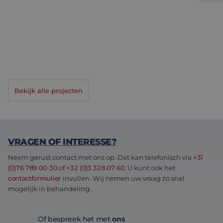
LAUWEN ARGO ENGINEERING WERKT AAN DE
TOEKOMST VAN ELEKTRISCHE ONKRUIDBESTRIJDING
<h1 id="header__title" class="header__title">Lauwen 
<
Bekijk alle projecten
VRAGEN OF INTERESSE?
Neem gerust contact met ons op. Dat kan telefonisch via
+31
(0)76 789 00 30
of
+32 (0)3 328 07 60
. U kunt ook het
contactformulier
invullen. Wij nemen uw vraag zo snel
mogelijk in behandeling.
Of bespreek het met
ons