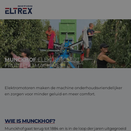
MUNCKHOF
ELEKTRIFICEERT
Onze oplossingen
FRUITTEELTMACHINES
Motoren
Markten
Drives & controllers
Projecten
Agri-food
Elektromotoren maken de machine onderhoudsvriendelijker
en zorgen voor minder geluid en meer comfort.
Intralogistics
Mechanicals
Merken
Motion Control Solutions
Life sciences
Nieuws
WIE IS MUNCKHOF?
Design & prototyping
Harsh environments
Contact opnemen
Munckhof gaat terug tot 1884 en is in de loop der jaren uitgegroeid