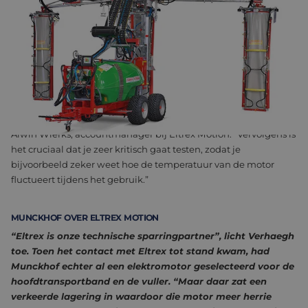
Traditionele verbrandingsmotoren die de machines van
Munckhof aandrijven, hebben verschillende nadelen. Deze
motoren veroorzaken trillingen en uitlaatgassen, wat leidt tot
ongemak voor de plukkers en potentiële
onderhoudsproblemen. Samen met Eltrex werd naar een
alternatief gezocht. “In de driehoek ‘vermogen,
betrouwbaarheid en beschikbaarheid’ bleken de motoren van
Bühler de beste oplossing te zijn voor deze toepassing”, vertelt
Alwin Wierks, accountmanager bij Eltrex Motion. “Vervolgens is
het cruciaal dat je zeer kritisch gaat testen, zodat je
bijvoorbeeld zeker weet hoe de temperatuur van de motor
fluctueert tijdens het gebruik.”
MUNCKHOF OVER ELTREX MOTION
“Eltrex is onze technische sparringpartner
”,
licht V
erhaegh
toe
.
Toen het contact met Eltrex tot stand kwam, had
Munckhof echter al een elektromotor geselecteerd voor de
hoofdtransportband en de vuller. “Maar daar zat een
verkeerde lagering in waardoor die motor meer herrie