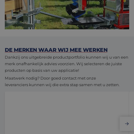
zegt Verhaegh. De machines die al waren voorzien van de
oude (lawaaierige) elektromotor, zijn inmiddels uitgerust met
een Bühler-motor. Op basis van de ervaringen met die nieuwe
motor plant Munckhof de vervolgstappen in.
DE MERKEN WAAR WIJ MEE WERKEN
Dankzij ons uitgebreide productportfolio kunnen wij u van een
merk onafhankelijk advies voorzien. Wij selecteren de juiste
producten op basis van uw applicatie!
Maatwerk nodig? Door goed contact met onze
leveranciers kunnen wij die extra stap samen met u zetten.
Elmo Motion Control