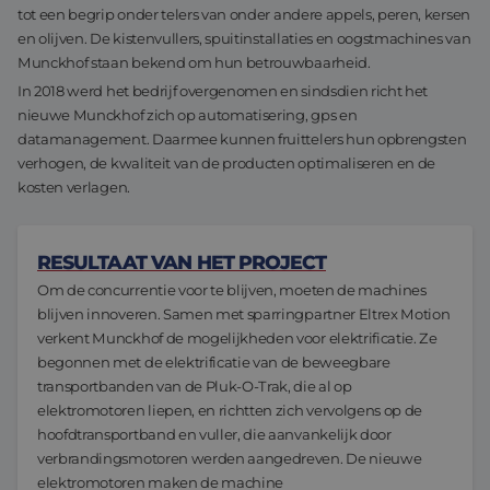
tot een begrip onder telers van onder andere appels, peren, kersen
Assemblage & Customizing
Manufacturing
en olijven. De kistenvullers, spuitinstallaties en oogstmachines van
Munckhof staan bekend om hun betrouwbaarheid.
Defensie
Over ons
In 2018 werd het bedrijf overgenomen en sindsdien richt het
nieuwe Munckhof zich op automatisering, gps en
Werken bij
datamanagement. Daarmee kunnen fruittelers hun opbrengsten
verhogen, de kwaliteit van de producten optimaliseren en de
kosten verlagen.
RESULTAAT VAN HET PROJECT
Om de concurrentie voor te blijven, moeten de machines
blijven innoveren. Samen met sparringpartner Eltrex Motion
verkent Munckhof de mogelijkheden voor elektrificatie. Ze
begonnen met de elektrificatie van de beweegbare
transportbanden van de Pluk-O-Trak, die al op
elektromotoren liepen, en richtten zich vervolgens op de
hoofdtransportband en vuller, die aanvankelijk door
verbrandingsmotoren werden aangedreven. De nieuwe
elektromotoren maken de machine