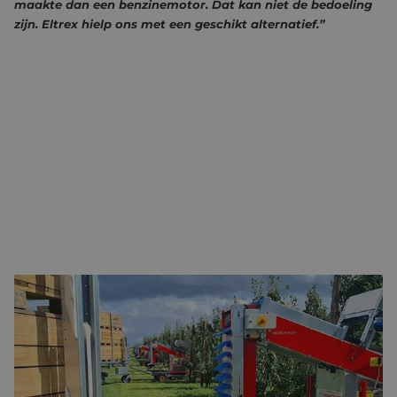
maakte dan een benzinemotor. Dat kan niet de bedoeling
zijn. Eltrex hielp ons met een geschikt alternatief.”
ELEKTRIFICEREN PLUK-O-TRAK
“De Pluk-O-Trak rijdt nu nog op een benzinemotor met een
variomatic overbrenging, zodat de machine traploos even snel
vooruit als achteruit kan rijden. We kijken of we die aandrijving
ook elektrisch kunnen maken, voor de klanten die dat willen”,