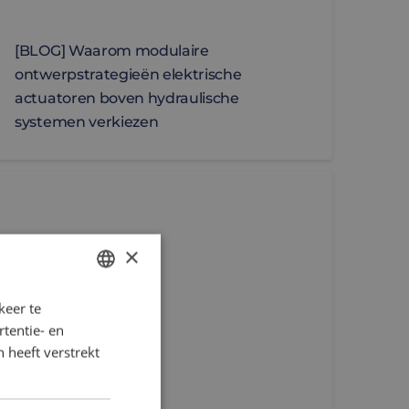
[BLOG] Waarom modulaire
ontwerpstrategieën elektrische
actuatoren boven hydraulische
systemen verkiezen
aging
omson Max Jac: elektrische lineaire actuator voor Zwa
×
keer te
DUTCH
tentie- en
ENGLISH
 heeft verstrekt
FRENCH