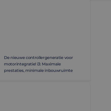
De nieuwe controllergeneratie voor
motorintegratie! i3: Maximale
prestaties, minimale inbouwruimte
R-ontwikkeling
ecisie in miniatuurformaat: Elmo’s 100 kHz+ servotechno