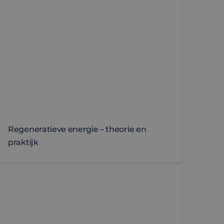
 om het gebruik van
trokkenheid op de
onaliteit te
 om het gebruik van
r de website
r mogelijk heeft
ics software. Het
r op te slaan en
ikerssessie voor
Regeneratieve energie – theorie en
praktijk
industrie
eine, krachtige servo aandrijvingen voor geavanceerde 