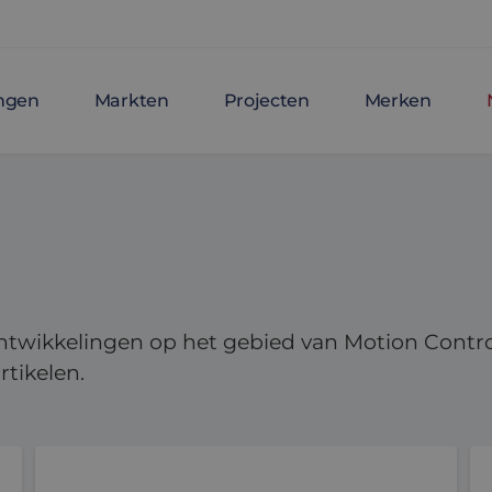
ingen
Markten
Projecten
Merken
ntwikkelingen op het gebied van Motion Contro
rtikelen.
n nodig
Koppel in aandrijftechniek: waarom de juiste keuze e
De