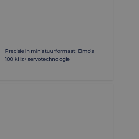
Precisie in miniatuurformaat: Elmo’s
100 kHz+ servotechnologie
waarom geïntegreerde low-voltage oplossingen terrein 
VENT] Robotica en AI in actie bij Breda Robotics XXL