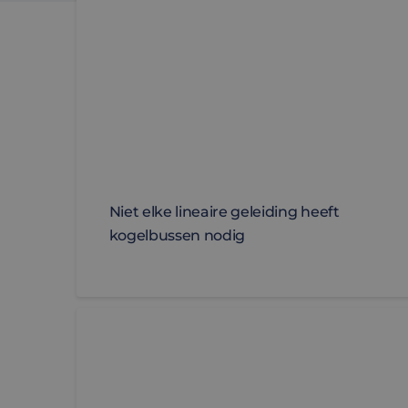
Niet elke lineaire geleiding heeft
kogelbussen nodig
[EVENT] Motion control onder extreme omst