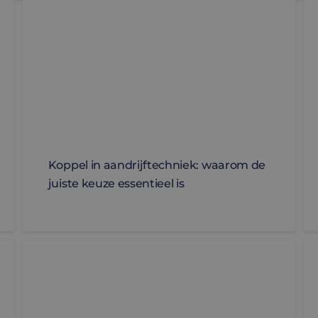
Koppel in aandrijftechniek: waarom de
juiste keuze essentieel is
andigheden | Technologieën voor extreme omgevingen
Geïntegreerde motion control groeit in AGV- en AM
Pr