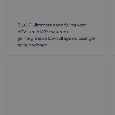
[BLOG] Slimmere aandrijving voor
AGV’s en AMR’s: waarom
geïntegreerde low-voltage oplossingen
terrein winnen
 high power servo control
[WHITEPAPER] Elektrificatie van lineaire beweging
[B