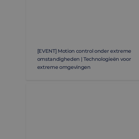
[EVENT] Motion control onder extreme
omstandigheden | Technologieën voor
extreme omgevingen
[BLOG] Waarom functional safety cruciaal is 