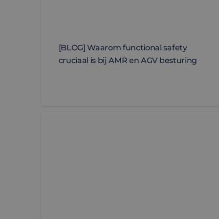
[BLOG] Waarom functional safety
cruciaal is bij AMR en AGV besturing
Elmo Platinum Jori – Een nieuwe standaard in