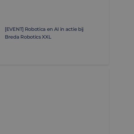
[EVENT] Robotica en AI in actie bij
Breda Robotics XXL
LOG] Waarom modulaire ontwerpstrategieën elektrische