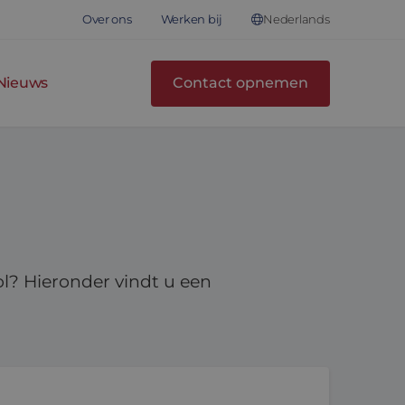
Nederlands
Over ons
Werken bij
Nieuws
Contact opnemen
l? Hieronder vindt u een
ssentieel is
 nieuwe controllergeneratie voor motorintegratie! i3: 