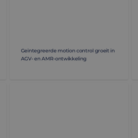
Geïntegreerde motion control groeit in
AGV- en AMR-ontwikkeling
bij AMR en AGV besturing
[BLOG] Slimmere aandrijving voor AGV’s en AMR’s: 
[E