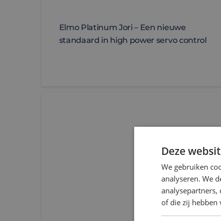
Elmo Platinum Jori – Een nieuwe
standaard in high power servo control
[BLOG] 5 manieren waarop slimme elektrische
Deze websit
We gebruiken coo
analyseren. We de
analysepartners,
of die zij hebbe